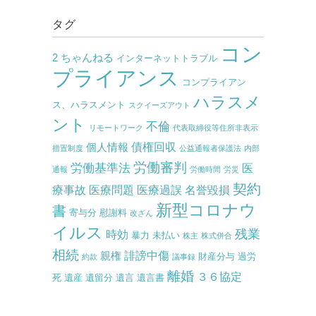
タグ
コン
2 ちゃんねる
インターネットトラブル
プライアンス
コンプライアン
ハラスメ
ス、ハラスメント
スクイーズアウト
ント
不倫
リモートワーク
代表取締役等住所非表示
債権回収
個人情報
措置制度
公益通報者保護法
内部
労働審判
労働基準法
医
通報
労働時間
労災
契約
療事故
医療問題
医療過誤
名誉毀損
新型コロナウ
書
寄与分
慰謝料
改ざん
イルス
残業
時効
暴力
未払い
株主
株式併合
相続
誹謗中傷
親権
財産分与
過労
約款
議事録
離婚
３６協定
死
遺産
遺留分
遺言
遺言書