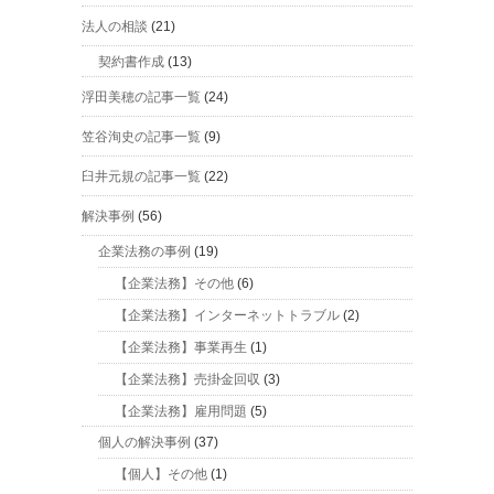
法人の相談
(21)
契約書作成
(13)
浮田美穂の記事一覧
(24)
笠谷洵史の記事一覧
(9)
臼井元規の記事一覧
(22)
解決事例
(56)
企業法務の事例
(19)
【企業法務】その他
(6)
【企業法務】インターネットトラブル
(2)
【企業法務】事業再生
(1)
【企業法務】売掛金回収
(3)
【企業法務】雇用問題
(5)
個人の解決事例
(37)
【個人】その他
(1)