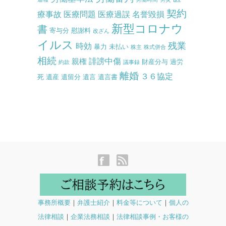
契約
療事故
医療問題
医療過誤
名誉毀損
新型コロナウ
書
寄与分
慰謝料
改ざん
イルス
残業
時効
暴力
未払い
株主
株式併合
相続
誹謗中傷
親権
財産分与
過労
約款
議事録
離婚
３６協定
死
遺産
遺留分
遺言
遺言書
事務所概要
｜
弁護士紹介
｜
料金等について
｜
個人の
法律相談
｜
企業法務相談
｜
法律相談事例・お客様の