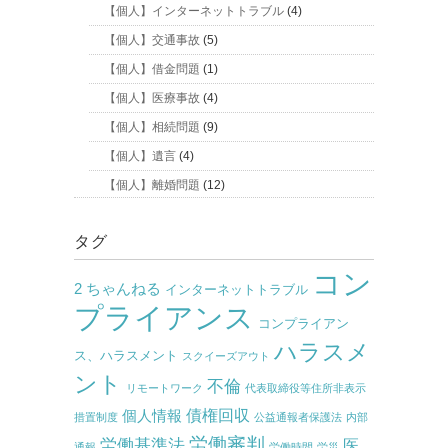
【個人】インターネットトラブル
(4)
【個人】交通事故
(5)
【個人】借金問題
(1)
【個人】医療事故
(4)
【個人】相続問題
(9)
【個人】遺言
(4)
【個人】離婚問題
(12)
タグ
コン
2 ちゃんねる
インターネットトラブル
プライアンス
コンプライアン
ハラスメ
ス、ハラスメント
スクイーズアウト
ント
不倫
リモートワーク
代表取締役等住所非表示
債権回収
個人情報
措置制度
公益通報者保護法
内部
労働審判
労働基準法
医
通報
労働時間
労災