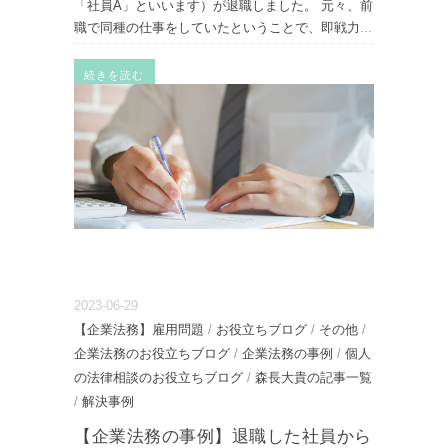
「社員A」といいます）が退職しました。 元々、前
職で同種の仕事をしていたということで、即戦力
...
続きを読む
2023-06-29
【企業法務】雇用問題
/
お役立ちブログ
/
その他
/
企業法務のお役立ちブログ
/
企業法務の事例
/
個人
の法律相談のお役立ちブログ
/
森長大貴の記事一覧
/
解決事例
【企業法務の事例】退職した社員から