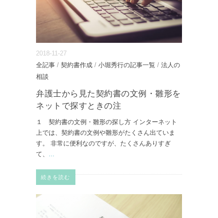
2018-11-27
全記事
/
契約書作成
/
小堀秀行の記事一覧
/
法人の
相談
弁護士から見た契約書の文例・雛形を
ネットで探すときの注
１ 契約書の文例・雛形の探し方 インターネット
上では、契約書の文例や雛形がたくさん出ていま
す。 非常に便利なのですが、たくさんありすぎ
て、
...
続きを読む