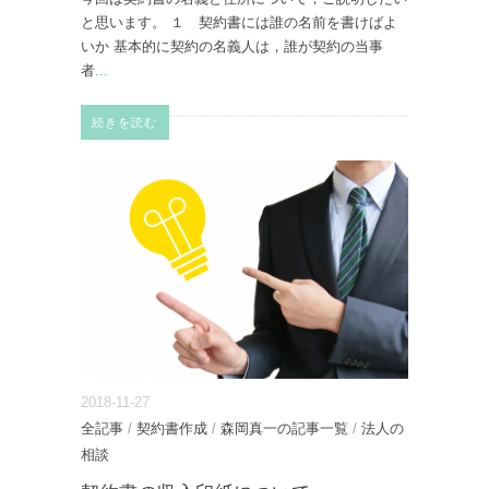
と思います。 １ 契約書には誰の名前を書けばよ
いか 基本的に契約の名義人は，誰が契約の当事
者
...
続きを読む
2018-11-27
全記事
/
契約書作成
/
森岡真一の記事一覧
/
法人の
相談