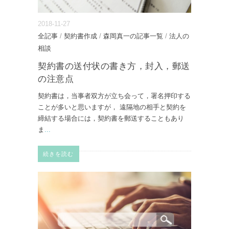
2018-11-27
全記事
/
契約書作成
/
森岡真一の記事一覧
/
法人の
相談
契約書の送付状の書き方，封入，郵送
の注意点
契約書は，当事者双方が立ち会って，署名押印する
ことが多いと思いますが， 遠隔地の相手と契約を
締結する場合には，契約書を郵送することもあり
ま
...
続きを読む