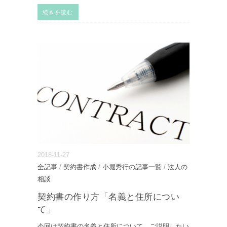
続きを読む
2018-11-27
全記事
/
契約書作成
/
小堀秀行の記事一覧
/
法人の
相談
契約書の作り方「名義と住所につい
て」
今回は契約書の名義と住所について，ご説明したい