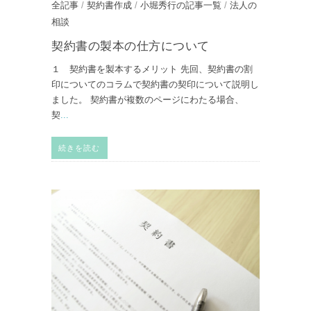
全記事
/
契約書作成
/
小堀秀行の記事一覧
/
法人の
相談
契約書の製本の仕方について
１ 契約書を製本するメリット 先回、契約書の割
印についてのコラムで契約書の契印について説明し
ました。 契約書が複数のページにわたる場合、
契
...
続きを読む