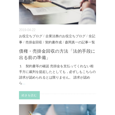
2019-04-22
お役立ちブログ
/
企業法務のお役立ちブログ
/
全記
事
/
売掛金回収
/
契約書作成
/
森岡真一の記事一覧
債権・売掛金回収の方法「法的手段に
出る前の準備」
１ 契約書等の確認 売掛金を支払ってくれない相
手方に裁判を提起したとしても，必ずしもこちらの
請求が認められるとは限りません。 請求が認め
ら
...
続きを読む