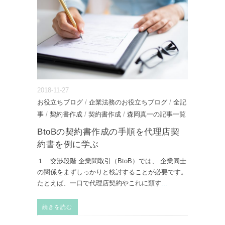
2018-11-27
お役立ちブログ
/
企業法務のお役立ちブログ
/
全記
事
/
契約書作成
/
契約書作成
/
森岡真一の記事一覧
BtoBの契約書作成の手順を代理店契
約書を例に学ぶ
１ 交渉段階 企業間取引（BtoB）では、 企業同士
の関係をまずしっかりと検討することが必要です。
たとえば、一口で代理店契約やこれに類す
...
続きを読む