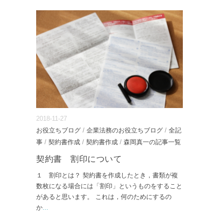
2018-11-27
お役立ちブログ
/
企業法務のお役立ちブログ
/
全記
事
/
契約書作成
/
契約書作成
/
森岡真一の記事一覧
契約書 割印について
１ 割印とは？ 契約書を作成したとき，書類が複
数枚になる場合には「割印」というものをすること
があると思います。 これは，何のためにするの
か
...