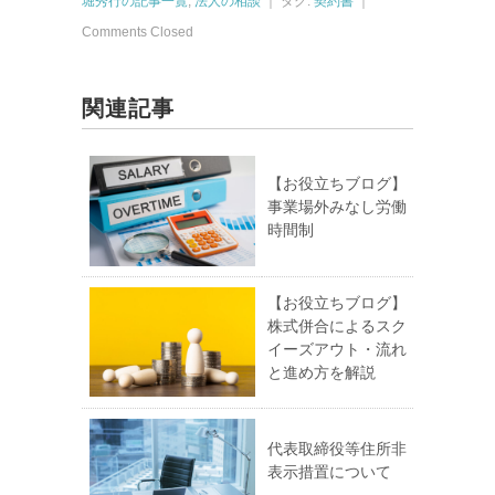
堀秀行の記事一覧
,
法人の相談
｜ タグ:
契約書
｜
Comments Closed
関連記事
【お役立ちブログ】
事業場外みなし労働
時間制
【お役立ちブログ】
株式併合によるスク
イーズアウト・流れ
と進め方を解説
代表取締役等住所非
表示措置について