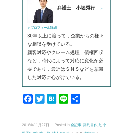
弁護士 小堀秀行
＞
＞プロフィール詳細
30年以上に渡って，企業からの様々
な相談を受けている。
顧客対応やクレーム処理，債権回収
など，時代によって対応に変化が必
要であり，最近はＳＮＳなどを意識
した対応に心がけている。
Facebook
Twitter
Hatena
Line
共
有
2018年11月27日 ｜ Posted in
全記事
,
契約書作成
,
小