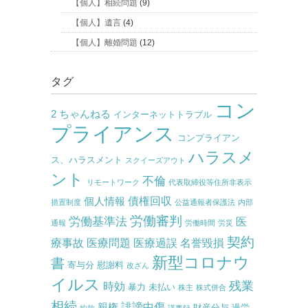
【個人】相続問題
(9)
【個人】遺言
(4)
【個人】離婚問題
(12)
タグ
コン
2 ちゃんねる
インターネットトラブル
プライアンス
コンプライアン
ハラスメ
ス、ハラスメント
スクイーズアウト
ント
不倫
リモートワーク
代表取締役等住所非表示
債権回収
個人情報
措置制度
公益通報者保護法
内部
労働審判
労働基準法
医
通報
労働時間
労災
契約
療事故
医療問題
医療過誤
名誉毀損
新型コロナウ
書
寄与分
慰謝料
改ざん
イルス
残業
時効
暴力
未払い
株主
株式併合
相続
誹謗中傷
親権
財産分与
過労
約款
議事録