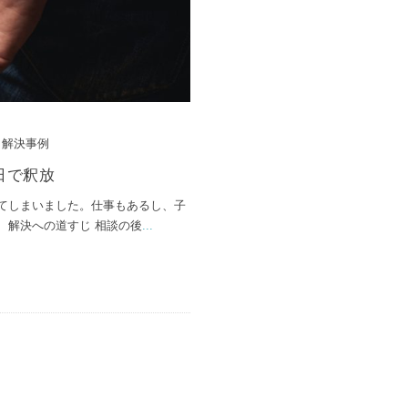
/
解決事例
日で釈放
てしまいました。仕事もあるし、子
 解決への道すじ 相談の後
...