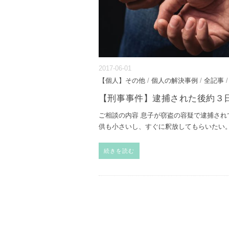
2017-06-01
【個人】その他
/
個人の解決事例
/
全記事
【刑事事件】逮捕された後約３
ご相談の内容 息子が窃盗の容疑で逮捕され
供も小さいし、すぐに釈放してもらいたい。
続きを読む