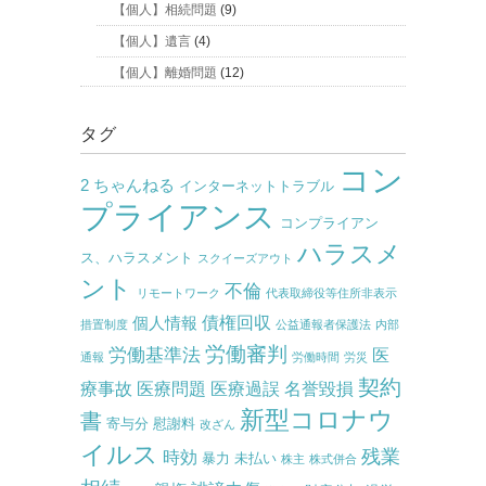
【個人】相続問題
(9)
【個人】遺言
(4)
【個人】離婚問題
(12)
タグ
コン
2 ちゃんねる
インターネットトラブル
プライアンス
コンプライアン
ハラスメ
ス、ハラスメント
スクイーズアウト
ント
不倫
リモートワーク
代表取締役等住所非表示
債権回収
個人情報
措置制度
公益通報者保護法
内部
労働審判
労働基準法
医
通報
労働時間
労災
契約
療事故
医療問題
医療過誤
名誉毀損
新型コロナウ
書
寄与分
慰謝料
改ざん
イルス
残業
時効
暴力
未払い
株主
株式併合