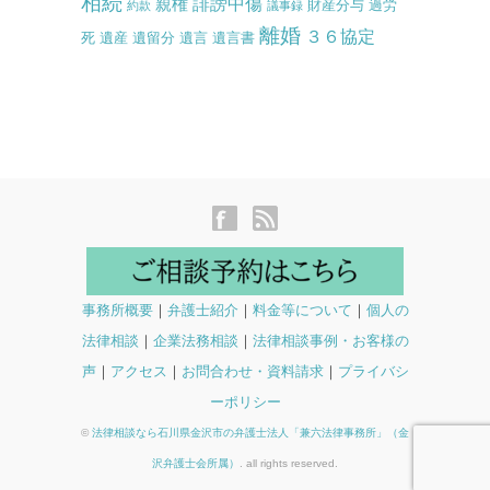
相続
誹謗中傷
親権
財産分与
過労
約款
議事録
離婚
３６協定
死
遺産
遺留分
遺言
遺言書
事務所概要
｜
弁護士紹介
｜
料金等について
｜
個人の
法律相談
｜
企業法務相談
｜
法律相談事例・お客様の
声
｜
アクセス
｜
お問合わせ・資料請求
｜
プライバシ
ーポリシー
©
法律相談なら石川県金沢市の弁護士法人「兼六法律事務所」（金
沢弁護士会所属）
. all rights reserved.