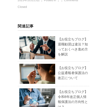
2023年10月25日 ｜ Posted in ｜ ｜
Comments
Closed
関連記事
【お役立ちブログ】
退職勧奨は違法？知
っておくべき進め方
を解説
【お役立ちブログ】
公益通報者保護法の
改正について
【お役立ちブログ】
令和8年改正個人情
報保護法の方向性と
は？