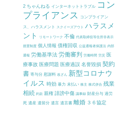
コン
2 ちゃんねる
インターネットトラブル
プライアンス
コンプライアン
ハラスメ
ス、ハラスメント
スクイーズアウト
ント
不倫
リモートワーク
代表取締役等住所非表示
債権回収
個人情報
措置制度
公益通報者保護法
内部
労働審判
労働基準法
医
通報
労働時間
労災
契約
療事故
医療問題
医療過誤
名誉毀損
新型コロナウ
書
寄与分
慰謝料
改ざん
イルス
残業
時効
暴力
未払い
株主
株式併合
相続
誹謗中傷
親権
財産分与
過労
約款
議事録
離婚
３６協定
死
遺産
遺留分
遺言
遺言書