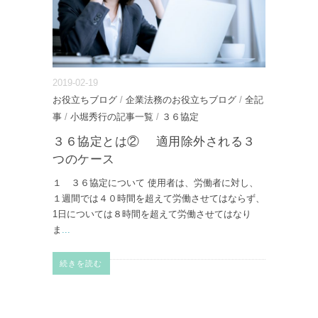
2019-02-19
お役立ちブログ
/
企業法務のお役立ちブログ
/
全記
事
/
小堀秀行の記事一覧
/
３６協定
３６協定とは② 適用除外される３
つのケース
１ ３６協定について 使用者は、労働者に対し、
１週間では４０時間を超えて労働させてはならず、
1日については８時間を超えて労働させてはなり
ま
...
続きを読む