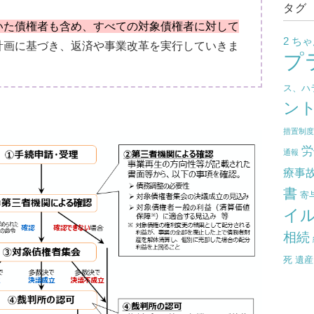
タグ
いた債権者も含め、すべての対象債権者に対して
2 ち
計画に基づき、返済や事業改革を実行していきま
プ
ス、ハ
ン
措置制
労
通報
療事
書
寄
イ
相続
死
遺産