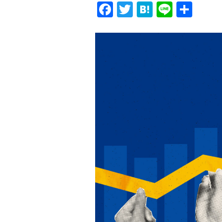
Facebook
Twitter
Hatena
Line
共
有