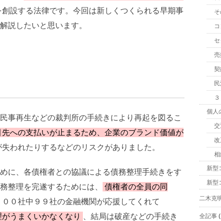
を創設する法律です。今回は新しくつくられる早期事
そ
解説したいと思います。
コ
セ
売
契
民
３
個人
民事再生などの裁判所の手続きにより再起を図るこ
交
引先への支払いが止まるため、企業のブランド価値が
改
が失われたりするなどのリスクがありました。
相
新型
めに、各債権者との協議による債務整理手続きをす
新型
務整理を完遂するためには、
債権者の全員の同
二木克
１００社中９９社の金融機関が応援してくれて
理がうまくいかなくなり
、結局は破産などの手続き
全記事
(