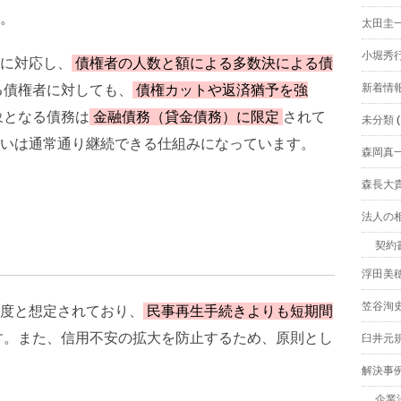
。
太田圭
小堀秀
に対応し、
債権者の人数と額による多数決による債
新着情
る債権者に対しても、
債権カットや返済猶予を強
象となる債務は
金融債務（貸金債務）に限定
されて
未分類
(
いは通常通り継続できる仕組みになっています。
森岡真
森長大
法人の
契約
浮田美
笠谷洵
度と想定されており、
民事再生手続きよりも短期間
す。また、信用不安の拡大を防止するため、原則とし
臼井元
。
解決事
企業