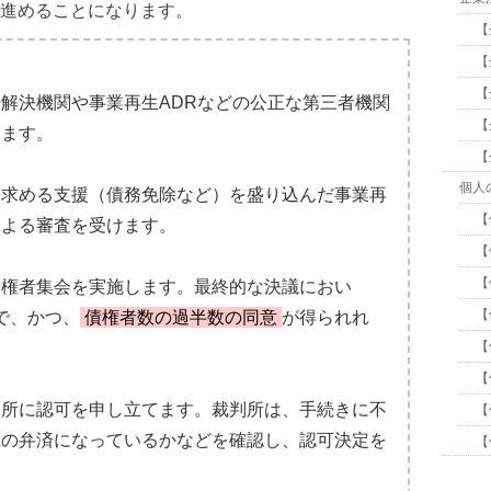
進めることになります。
【
【
【
解決機関や事業再生ADRなどの公正な第三者機関
【
します。
【
個人
に求める支援（債務免除など）を盛り込んだ事業再
【
による審査を受けます。
【
【
債権者集会を実施します。最終的な決議におい
【
で、かつ、
債権者数の過半数の同意
が得られれ
【
【
判所に認可を申し立てます。裁判所は、手続きに不
【
上の弁済になっているかなどを確認し、認可決定を
【