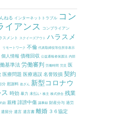
コン
ゃんねる
インターネットトラブル
ライアンス
コンプライアン
ハラスメ
ラスメント
スクイーズアウト
ト
不倫
リモートワーク
代表取締役等住所非表示
債権回収
個人情報
度
公益通報者保護法
内部
労働審判
働基準法
医
労働時間
労災
契約
故
医療問題
医療過誤
名誉毀損
新型コロナウ
与分
慰謝料
改ざん
ルス
残業
時効
暴力
未払い
株主
株式併合
誹謗中傷
親権
財産分与
過労
約款
議事録
離婚
３６協定
遺留分
遺言
遺言書