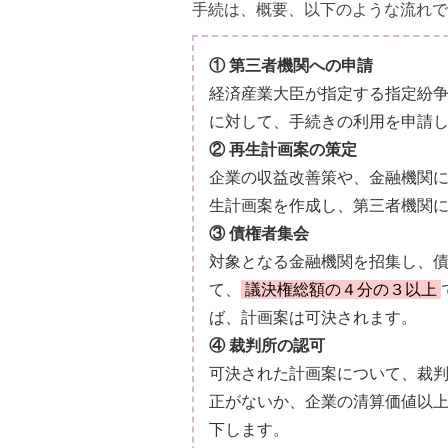
手続は、概要、以下のような流れで
① 第三者機関への申請
経済産業大臣が指定する指定紛争
に対して、手続きの利用を申請
② 再生計画案の策定
企業の収益改善策や、金融機関
生計画案を作成し、第三者機関
③ 債権者集会
対象となる金融機関を招集し、
て、
議決権総額の４分の３以上
ば、計画案は可決されます。
④ 裁判所の認可
可決された計画案について、裁
正がないか、企業の清算価値以
下します。