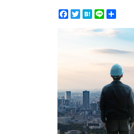
Facebook
Twitter
Hatena
Line
共
有