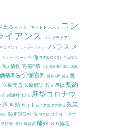
コン
ゃんねる
インターネットトラブル
ライアンス
コンプライアン
ハラスメ
ラスメント
スクイーズアウト
ト
不倫
リモートワーク
代表取締役等住所非表示
債権回収
個人情報
度
公益通報者保護法
内部
労働審判
働基準法
医
労働時間
労災
契約
故
医療問題
医療過誤
名誉毀損
新型コロナウ
与分
慰謝料
改ざん
ルス
残業
時効
暴力
未払い
株主
株式併合
誹謗中傷
親権
財産分与
過労
約款
議事録
離婚
３６協定
遺留分
遺言
遺言書