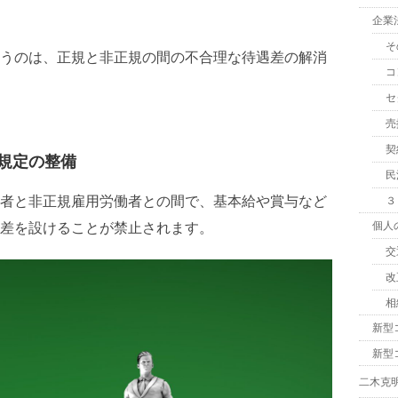
企業
そ
うのは、正規と非正規の間の不合理な待遇差の解消
コ
セ
売
契
規定の整備
民
者と非正規雇用労働者との間で、基本給や賞与など
３
個人
差を設けることが禁止されます。
交
改
相
新型
新型
二木克