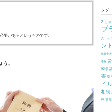
タグ
2 ち
プ
必要があるというものです。
ス、ハ
ン
措置制
労
通報
ょう。
療事
書
寄
イ
相続
死
遺産