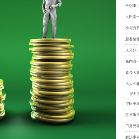
全記事
(
太田圭
小堀秀
新着情
未分類
(
森岡真
森長大
法人の
契約
浮田美
笠谷洵
臼井元
解決事