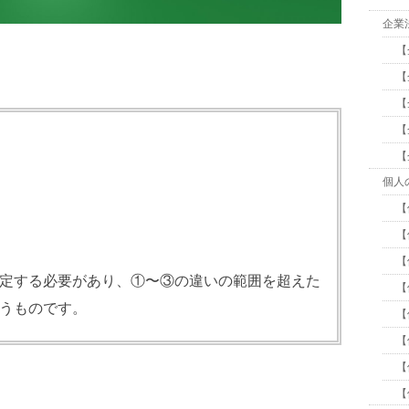
企業
【
【
【
【
【
個人
【
【
【
定する必要があり、①〜③の違いの範囲を超えた
【
うものです。
【
【
【
【