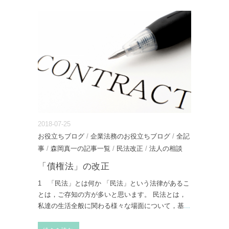
2018-07-25
お役立ちブログ
/
企業法務のお役立ちブログ
/
全記
事
/
森岡真一の記事一覧
/
民法改正
/
法人の相談
「債権法」の改正
1 「民法」とは何か 「民法」という法律があるこ
とは，ご存知の方が多いと思います。 民法とは，
私達の生活全般に関わる様々な場面について，基
...