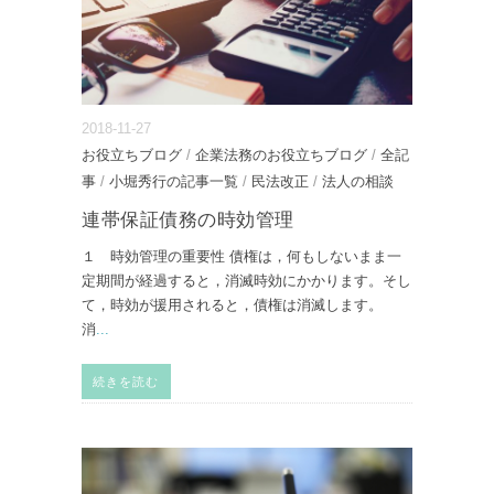
2018-11-27
お役立ちブログ
/
企業法務のお役立ちブログ
/
全記
事
/
小堀秀行の記事一覧
/
民法改正
/
法人の相談
連帯保証債務の時効管理
１ 時効管理の重要性 債権は，何もしないまま一
定期間が経過すると，消滅時効にかかります。そし
て，時効が援用されると，債権は消滅します。
消
...
続きを読む