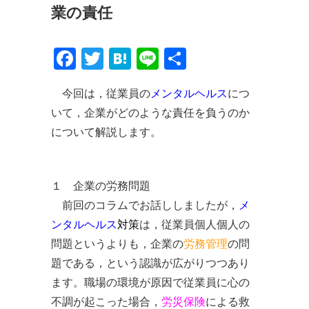
業の責任
Facebook
Twitter
Hatena
Line
共
有
今回は，従業員の
メンタルヘルス
につ
いて，企業がどのような責任を負うのか
について解説します。
１ 企業の労務問題
前回のコラムでお話ししましたが，
メ
ンタルヘルス
対策
は，従業員個人個人の
問題というよりも，企業の
労務管理
の問
題である，という認識が広がりつつあり
ます。職場の環境が原因で従業員に心の
不調が起こった場合，
労災保険
による救