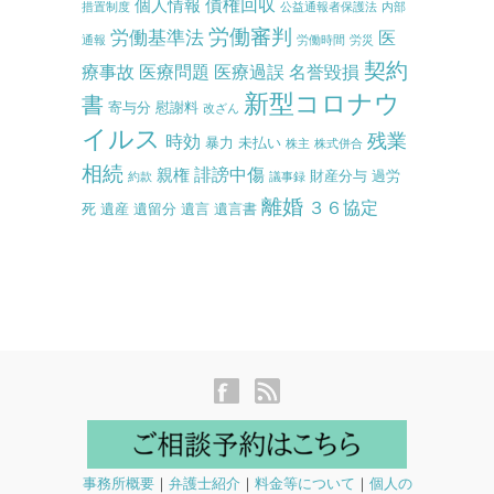
債権回収
個人情報
措置制度
公益通報者保護法
内部
労働審判
労働基準法
医
通報
労働時間
労災
契約
療事故
医療問題
医療過誤
名誉毀損
新型コロナウ
書
寄与分
慰謝料
改ざん
イルス
残業
時効
暴力
未払い
株主
株式併合
相続
誹謗中傷
親権
財産分与
過労
約款
議事録
離婚
３６協定
死
遺産
遺留分
遺言
遺言書
事務所概要
｜
弁護士紹介
｜
料金等について
｜
個人の