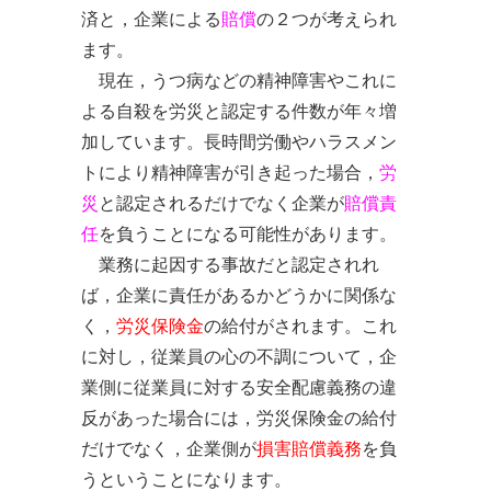
済と，企業による
賠償
の２つが考えられ
ます。
現在，うつ病などの精神障害やこれに
よる自殺を労災と認定する件数が年々増
加しています。長時間労働やハラスメン
トにより精神障害が引き起った場合，
労
災
と認定されるだけでなく企業が
賠償責
任
を負うことになる可能性があります。
業務に起因する事故だと認定されれ
ば，企業に責任があるかどうかに関係な
く，
労災保険金
の給付がされます。これ
に対し，従業員の心の不調について，企
業側に従業員に対する安全配慮義務の違
反があった場合には，労災保険金の給付
だけでなく，企業側が
損害賠償義務
を負
うということになります。