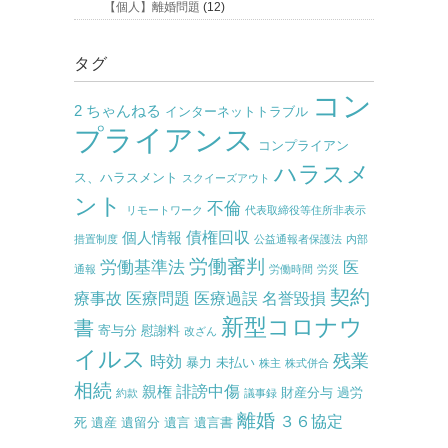
【個人】離婚問題
(12)
タグ
コン
2 ちゃんねる
インターネットトラブル
プライアンス
コンプライアン
ハラスメ
ス、ハラスメント
スクイーズアウト
ント
不倫
リモートワーク
代表取締役等住所非表示
債権回収
個人情報
措置制度
公益通報者保護法
内部
労働審判
労働基準法
医
通報
労働時間
労災
契約
療事故
医療問題
医療過誤
名誉毀損
新型コロナウ
書
寄与分
慰謝料
改ざん
イルス
残業
時効
暴力
未払い
株主
株式併合
相続
誹謗中傷
親権
財産分与
過労
約款
議事録
離婚
３６協定
死
遺産
遺留分
遺言
遺言書