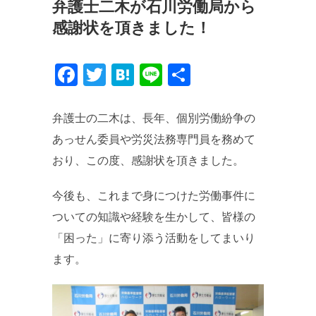
弁護士二木が石川労働局から
感謝状を頂きました！
Facebook
Twitter
Hatena
Line
共
有
弁護士の二木は、長年、
個別労働紛争の
あっせん委員や労災法務専門員を務めて
おり、
この度、感謝状を頂きました。
今後も、
これまで身につけた労働事件に
ついての知識や経験を生かして、
皆様の
「困った」に寄り添う活動をしてまいり
ます。