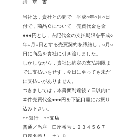
請 求 書
当社は，貴社との間で，平成○年○月○日
付で，商品Ｃについて，売買代金を金
●●●円とし，左記代金の支払期限を平成○
年○月○日とする売買契約を締結し，○月○
日に商品を貴社に引き渡しました。
しかしながら，貴社は約定の支払期限ま
でに支払いをせず，今日に至っても未だ
に支払いがありません。
つきましては，本書面到達後７日以内に
本件売買代金●●●円を下記口座にお振り
込み下さい。
○○銀行 ○○支店
普通／当座 口座番号１２３４５６７
口座名義人 カ）Ｂ