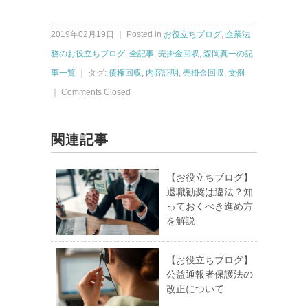
2019年02月19日 ｜ Posted in
お役立ちブログ
,
企業法
務のお役立ちブログ
,
全記事
,
売掛金回収
,
森岡真一の記
事一覧
｜ タグ:
債権回収
,
内容証明
,
売掛金回収
,
文例
｜
Comments Closed
関連記事
【お役立ちブログ】
退職勧奨は違法？知
っておくべき進め方
を解説
【お役立ちブログ】
公益通報者保護法の
改正について