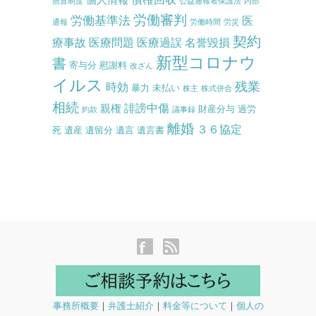
措置制度
公益通報者保護法
内部
労働審判
労働基準法
医
通報
労働時間
労災
契約
療事故
医療問題
医療過誤
名誉毀損
新型コロナウ
書
寄与分
慰謝料
改ざん
イルス
残業
時効
暴力
未払い
株主
株式併合
相続
誹謗中傷
親権
財産分与
過労
約款
議事録
離婚
３６協定
死
遺産
遺留分
遺言
遺言書
事務所概要
｜
弁護士紹介
｜
料金等について
｜
個人の