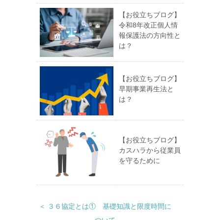
【お役立ちブログ】
令和8年改正個人情
報保護法の方向性と
は？
【お役立ちブログ】
早期事業再生法と
は？
【お役立ちブログ】
カスハラから従業員
を守るために
＜ ３６協定とは① 基礎知識と限度時間に