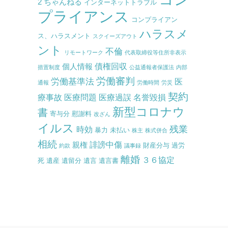
2 ちゃんねる
インターネットトラブル
プライアンス
コンプライアン
ハラスメ
ス、ハラスメント
スクイーズアウト
ント
不倫
リモートワーク
代表取締役等住所非表示
債権回収
個人情報
措置制度
公益通報者保護法
内部
労働審判
労働基準法
医
通報
労働時間
労災
契約
療事故
医療問題
医療過誤
名誉毀損
新型コロナウ
書
寄与分
慰謝料
改ざん
イルス
残業
時効
暴力
未払い
株主
株式併合
相続
誹謗中傷
親権
財産分与
過労
約款
議事録
離婚
３６協定
死
遺産
遺留分
遺言
遺言書