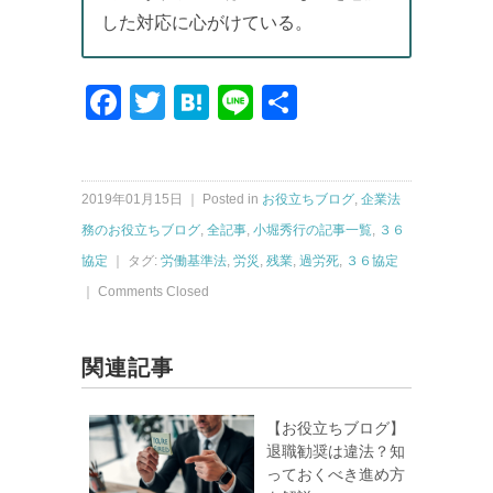
した対応に心がけている。
Facebook
Twitter
Hatena
Line
共
有
2019年01月15日 ｜ Posted in
お役立ちブログ
,
企業法
務のお役立ちブログ
,
全記事
,
小堀秀行の記事一覧
,
３６
協定
｜ タグ:
労働基準法
,
労災
,
残業
,
過労死
,
３６協定
｜
Comments Closed
関連記事
【お役立ちブログ】
退職勧奨は違法？知
っておくべき進め方