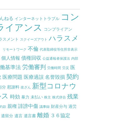
コン
ゃんねる
インターネットトラブル
ライアンス
コンプライアン
ハラスメ
ラスメント
スクイーズアウト
ト
不倫
リモートワーク
代表取締役等住所非表示
債権回収
個人情報
度
公益通報者保護法
内部
労働審判
働基準法
医
労働時間
労災
契約
故
医療問題
医療過誤
名誉毀損
新型コロナウ
与分
慰謝料
改ざん
ルス
残業
時効
暴力
未払い
株主
株式併合
誹謗中傷
親権
財産分与
過労
約款
議事録
離婚
３６協定
遺留分
遺言
遺言書