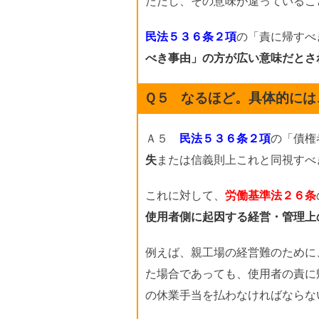
ただし、その意味が違っているこ
民法５３６条２項
の「責に帰すべ
べき事由」の方が広い意味だとさ
Ｑ５
なるほど。具体的には
Ａ５
民法５３６条２項
の「債権
失
または信義則上これと同視すべ
これに対して、
労働基準法２６条
使用者側に起因する経営・管理上
例えば、親工場の経営難のために
た場合であっても、使用者の責に
の休業手当を払わなければならな