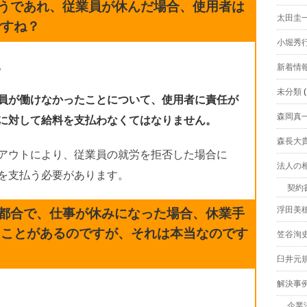
うであれ、従業員が休んだ場合、使用者は
太田圭
ですね？
小堀秀
。
新着情
未分類
(
員が働けなかったことについて、使用者に責任が
森岡真
に対して給料を支払わなくてはなりません。
森長大
アウトにより、従業員の就労を拒否した場合に
法人の
を支払う必要があります。
契約
浮田美
都合で、仕事が休みになった場合、休業手
たことがあるのですが、それは本当なのです
笠谷洵
臼井元
解決事
企業