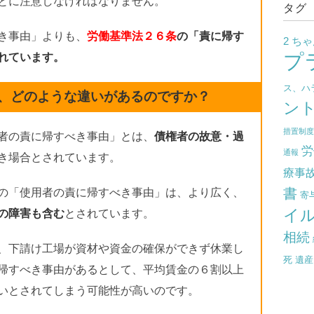
とに注意しなければなりません。
タグ
き事由」よりも、
労働基準法２６条
の「責に帰す
2 ち
プ
れています。
ス、ハ
、どのような違いがあるのですか？
ン
措置制
者の責に帰すべき事由」とは、
債権者の故意・過
労
通報
き場合とされています。
療事
書
の「使用者の責に帰すべき事由」は、より広く、
寄
イ
の障害も含む
とされています。
相続
、下請け工場が資材や資金の確保ができず休業し
死
遺産
帰すべき事由があるとして、平均賃金の６割以上
いとされてしまう可能性が高いのです。