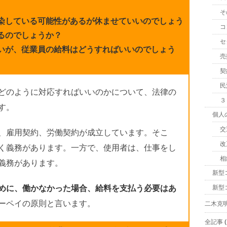
そ
染している可能性があるが休ませていいのでしょう
コ
るのでしょうか？
セ
いが、従業員の給料はどうすればいいのでしょう
売
契
民
どのように対応すればいいのかについて、法律の
３
す。
個人
交
、雇用契約、労働契約が成立しています。そこ
改
く義務があります。一方で、使用者は、仕事をし
相
義務があります。
新型
新型
めに、働かなかった場合、給料を支払う必要はあ
ーペイの原則と言います。
二木克
全記事
(