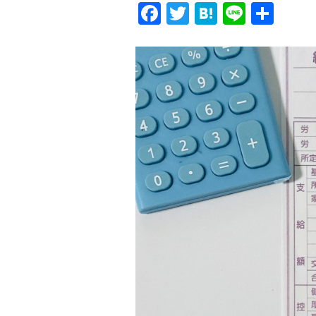
Facebook
Twitter
Hatena
Line
共
有