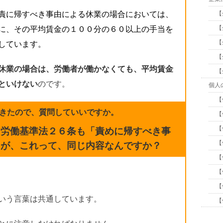
【
責に帰すべき事由による休業の場合においては、
【
に、その平均賃金の１００分の６０以上の手当を
【
しています。
【
休業の場合は、労働者が働かなくても、平均賃金
【
といけない
のです。
個人
【
きたので、質問していいですか。
【
【
も労働基準法２６条も「責めに帰すべき事
【
たが、これって、同じ内容なんですか？
【
【
【
いう言葉は共通しています。
【