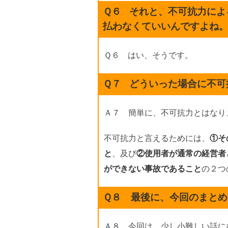
Ｑ６
それと、不可抗力によ
払わなくていいんですよね
Ｑ６ はい、そうです。
Ｑ７
どういった場合に不可
Ａ７ 簡単に、不可抗力とはなり
不可抗力と言えるためには、
①そ
と
、及び
②使用者が通常の経営者
ができない事故であること
の２つ
Ｑ８ 最後に、今回のまとめ
Ａ８ 今回は、少し小難しい話に