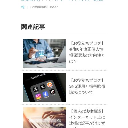
報
｜
Comments Closed
関連記事
【お役立ちブログ】
令和8年改正個人情
報保護法の方向性と
は？
【お役立ちブログ】
SNS運用と損害賠償
請求について
【個人の法律相談】
インターネット上に
逮捕の記事が消えず