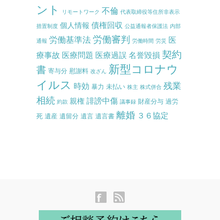
ント
不倫
リモートワーク
代表取締役等住所非表示
債権回収
個人情報
措置制度
公益通報者保護法
内部
労働審判
労働基準法
医
通報
労働時間
労災
契約
療事故
医療問題
医療過誤
名誉毀損
新型コロナウ
書
寄与分
慰謝料
改ざん
イルス
残業
時効
暴力
未払い
株主
株式併合
相続
誹謗中傷
親権
財産分与
過労
約款
議事録
離婚
３６協定
死
遺産
遺留分
遺言
遺言書