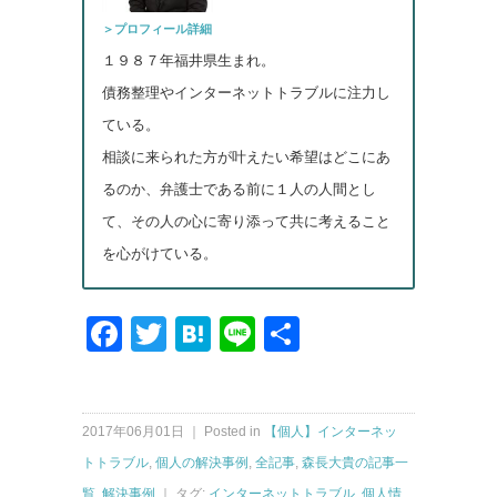
＞プロフィール詳細
１９８７年福井県生まれ。
債務整理やインターネットトラブルに注力し
ている。
相談に来られた方が叶えたい希望はどこにあ
るのか、弁護士である前に１人の人間とし
て、その人の心に寄り添って共に考えること
を心がけている。
Facebook
Twitter
Hatena
Line
共
有
2017年06月01日 ｜ Posted in
【個人】インターネッ
トトラブル
,
個人の解決事例
,
全記事
,
森長大貴の記事一
覧
,
解決事例
｜ タグ:
インターネットトラブル
,
個人情