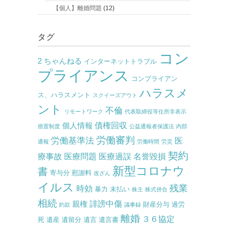
【個人】離婚問題
(12)
タグ
コン
2 ちゃんねる
インターネットトラブル
プライアンス
コンプライアン
ハラスメ
ス、ハラスメント
スクイーズアウト
ント
不倫
リモートワーク
代表取締役等住所非表示
債権回収
個人情報
措置制度
公益通報者保護法
内部
労働審判
労働基準法
医
通報
労働時間
労災
契約
療事故
医療問題
医療過誤
名誉毀損
新型コロナウ
書
寄与分
慰謝料
改ざん
イルス
残業
時効
暴力
未払い
株主
株式併合
相続
誹謗中傷
親権
財産分与
過労
約款
議事録
離婚
３６協定
死
遺産
遺留分
遺言
遺言書