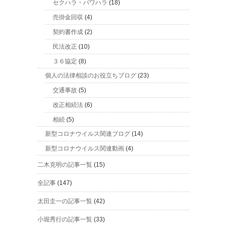
セクハラ・パワハラ
(18)
売掛金回収
(4)
契約書作成
(2)
民法改正
(10)
３６協定
(8)
個人の法律相談のお役立ちブログ
(23)
交通事故
(5)
改正相続法
(6)
相続
(5)
新型コロナウイルス関連ブログ
(14)
新型コロナウイルス関連動画
(4)
二木克明の記事一覧
(15)
全記事
(147)
太田圭一の記事一覧
(42)
小堀秀行の記事一覧
(33)