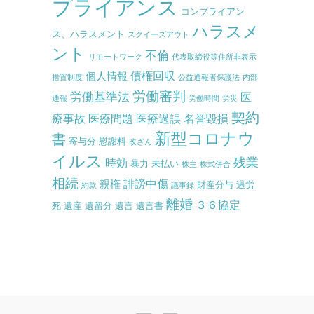
プライアンス
コンプライアン
ハラスメ
ス、ハラスメント
スクイーズアウト
ント
不倫
リモートワーク
代表取締役等住所非表示
債権回収
個人情報
措置制度
公益通報者保護法
内部
労働審判
労働基準法
医
通報
労働時間
労災
契約
療事故
医療問題
医療過誤
名誉毀損
新型コロナウ
書
寄与分
慰謝料
改ざん
イルス
残業
時効
暴力
未払い
株主
株式併合
相続
誹謗中傷
親権
財産分与
過労
約款
議事録
離婚
３６協定
死
遺産
遺留分
遺言
遺言書