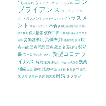
コン
2 ちゃんねる
インターネットトラブル
プライアンス
コンプライアン
ハラスメ
ス、ハラスメント
スクイーズアウト
ント
不倫
リモートワーク
代表取締役等住所非表示
債権回収
個人情報
措置制度
公益通報者保護法
内部
労働審判
労働基準法
医
通報
労働時間
労災
契約
療事故
医療問題
医療過誤
名誉毀損
新型コロナウ
書
寄与分
慰謝料
改ざん
イルス
残業
時効
暴力
未払い
株主
株式併合
相続
誹謗中傷
親権
財産分与
過労
約款
議事録
離婚
３６協定
死
遺産
遺留分
遺言
遺言書