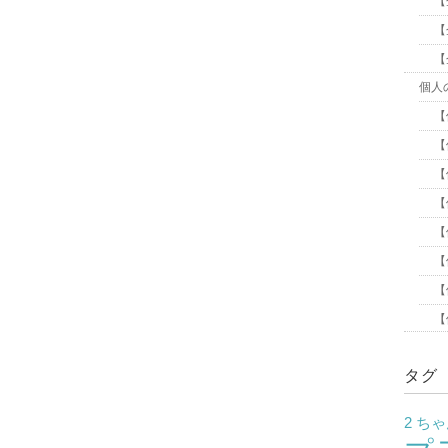
【
【
【
個人
【
【
【
【
【
【
【
【
タグ
2 ち