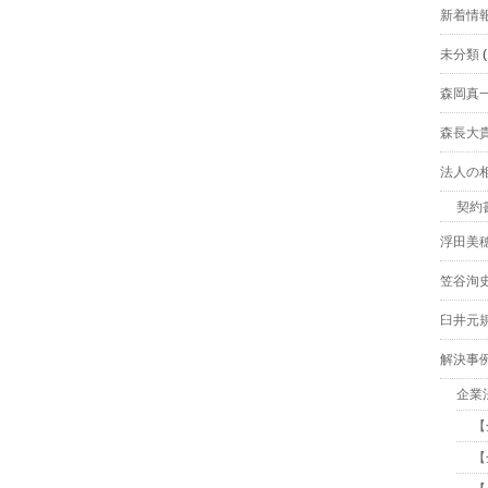
新着情
未分類
(
森岡真
森長大
法人の
契約
浮田美
笠谷洵
臼井元
解決事
企業
【
【