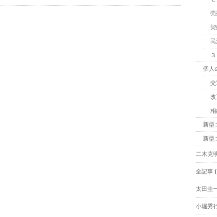
売
契
民
３
個人
交
改
相
新型
新型
二木克
全記事
(
太田圭
小堀秀