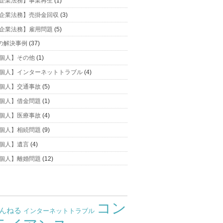
企業法務】事業再生
(1)
企業法務】売掛金回収
(3)
企業法務】雇用問題
(5)
の解決事例
(37)
個人】その他
(1)
個人】インターネットトラブル
(4)
個人】交通事故
(5)
個人】借金問題
(1)
個人】医療事故
(4)
個人】相続問題
(9)
個人】遺言
(4)
個人】離婚問題
(12)
コン
ゃんねる
インターネットトラブル