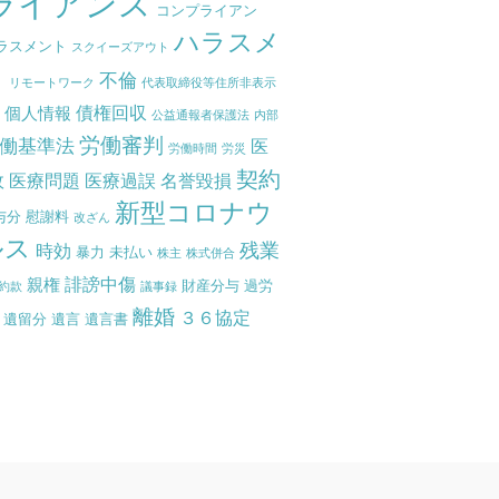
ライアンス
コンプライアン
ハラスメ
ラスメント
スクイーズアウト
ト
不倫
リモートワーク
代表取締役等住所非表示
債権回収
個人情報
度
公益通報者保護法
内部
労働審判
働基準法
医
労働時間
労災
契約
故
医療問題
医療過誤
名誉毀損
新型コロナウ
与分
慰謝料
改ざん
ルス
残業
時効
暴力
未払い
株主
株式併合
誹謗中傷
親権
財産分与
過労
約款
議事録
離婚
３６協定
遺留分
遺言
遺言書