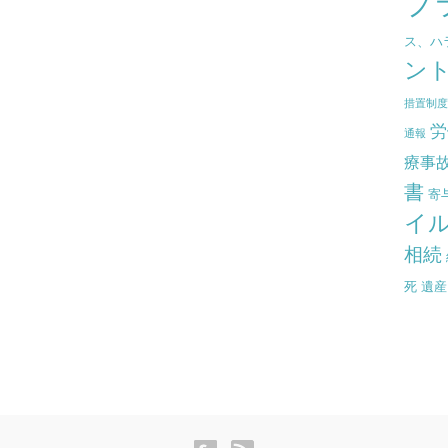
プ
ス、ハ
ン
措置制
労
通報
療事
書
寄
イ
相続
死
遺産