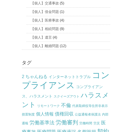
【個人】交通事故
(5)
【個人】借金問題
(1)
【個人】医療事故
(4)
【個人】相続問題
(9)
【個人】遺言
(4)
【個人】離婚問題
(12)
タグ
コン
2 ちゃんねる
インターネットトラブル
プライアンス
コンプライアン
ハラスメ
ス、ハラスメント
スクイーズアウト
ント
不倫
リモートワーク
代表取締役等住所非表示
債権回収
個人情報
措置制度
公益通報者保護法
内部
労働審判
労働基準法
医
通報
労働時間
労災
契約
療事故
医療問題
医療過誤
名誉毀損