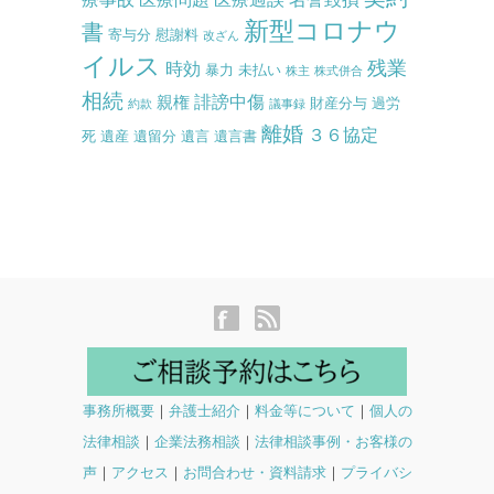
新型コロナウ
書
寄与分
慰謝料
改ざん
イルス
残業
時効
暴力
未払い
株主
株式併合
相続
誹謗中傷
親権
財産分与
過労
約款
議事録
離婚
３６協定
死
遺産
遺留分
遺言
遺言書
事務所概要
｜
弁護士紹介
｜
料金等について
｜
個人の
法律相談
｜
企業法務相談
｜
法律相談事例・お客様の
声
｜
アクセス
｜
お問合わせ・資料請求
｜
プライバシ