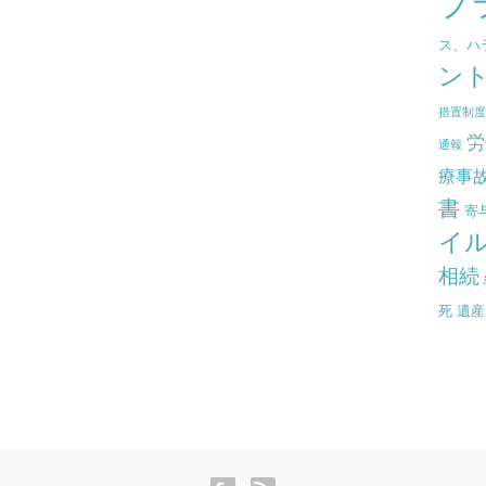
プ
ス、ハ
ン
措置制
労
通報
療事
書
寄
イ
相続
死
遺産