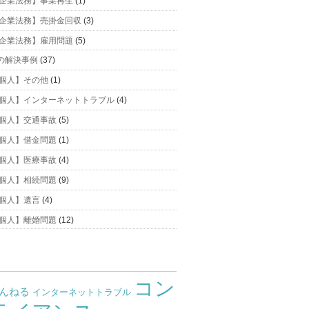
企業法務】事業再生
(1)
企業法務】売掛金回収
(3)
企業法務】雇用問題
(5)
の解決事例
(37)
個人】その他
(1)
個人】インターネットトラブル
(4)
個人】交通事故
(5)
個人】借金問題
(1)
個人】医療事故
(4)
個人】相続問題
(9)
個人】遺言
(4)
個人】離婚問題
(12)
コン
ゃんねる
インターネットトラブル