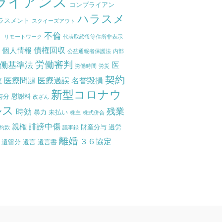
ライアンス
コンプライアン
ハラスメ
ラスメント
スクイーズアウト
ト
不倫
リモートワーク
代表取締役等住所非表示
債権回収
個人情報
度
公益通報者保護法
内部
労働審判
働基準法
医
労働時間
労災
契約
故
医療問題
医療過誤
名誉毀損
新型コロナウ
与分
慰謝料
改ざん
ルス
残業
時効
暴力
未払い
株主
株式併合
誹謗中傷
親権
財産分与
過労
約款
議事録
離婚
３６協定
遺留分
遺言
遺言書