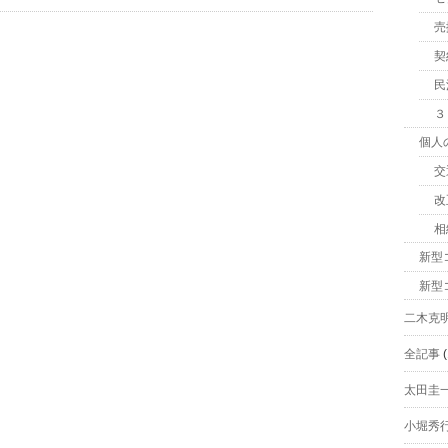
売
契
民
３
個人
交
改
相
新型
新型
二木克
全記事
(
太田圭
小堀秀