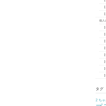
【
【
【
個人
【
【
【
【
【
【
【
【
タグ
2 ち