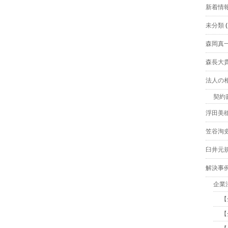
新着情
未分類
(
森岡真
森長大
法人の
契約
浮田美
笠谷洵
臼井元
解決事
企業
【
【