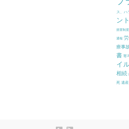
プ
ス、ハ
ン
措置制
労
通報
療事
書
寄
イ
相続
死
遺産