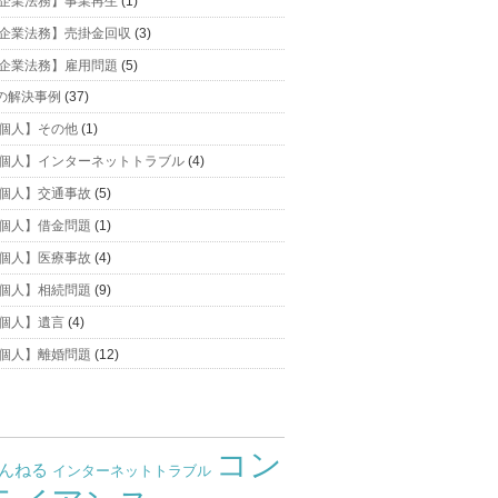
企業法務】事業再生
(1)
企業法務】売掛金回収
(3)
企業法務】雇用問題
(5)
の解決事例
(37)
個人】その他
(1)
個人】インターネットトラブル
(4)
個人】交通事故
(5)
個人】借金問題
(1)
個人】医療事故
(4)
個人】相続問題
(9)
個人】遺言
(4)
個人】離婚問題
(12)
コン
ゃんねる
インターネットトラブル