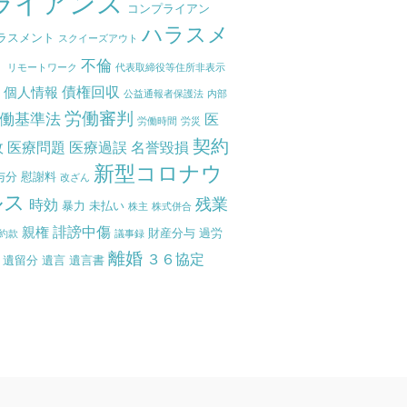
ライアンス
コンプライアン
ハラスメ
ラスメント
スクイーズアウト
ト
不倫
リモートワーク
代表取締役等住所非表示
債権回収
個人情報
度
公益通報者保護法
内部
労働審判
働基準法
医
労働時間
労災
契約
故
医療問題
医療過誤
名誉毀損
新型コロナウ
与分
慰謝料
改ざん
ルス
残業
時効
暴力
未払い
株主
株式併合
誹謗中傷
親権
財産分与
過労
約款
議事録
離婚
３６協定
遺留分
遺言
遺言書