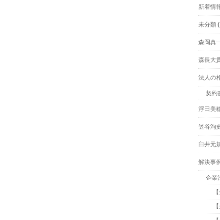
新着情
未分類
(
森岡真
森長大
法人の
契約
浮田美
笠谷洵
臼井元
解決事
企業
【
【