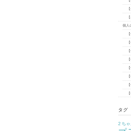
【
【
【
個人
【
【
【
【
【
【
【
【
タグ
2 ち