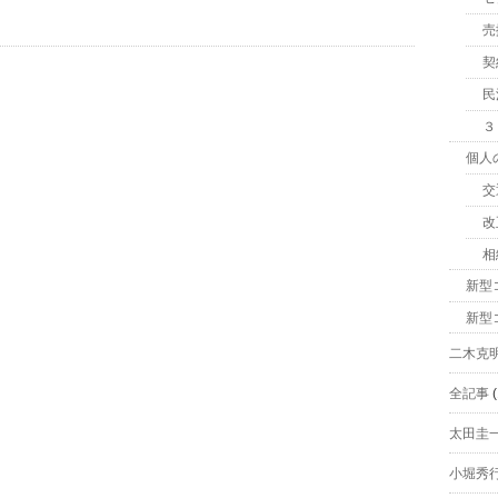
売
契
民
３
個人
交
改
相
新型
新型
二木克
全記事
(
太田圭
小堀秀