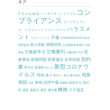
タグ
コン
2 ちゃんねる
インターネットトラブル
プライアンス
コンプライアン
ハラスメ
ス、ハラスメント
スクイーズアウト
ント
不倫
リモートワーク
代表取締役等住所非表示
債権回収
個人情報
措置制度
公益通報者保護法
内部
労働審判
労働基準法
医
通報
労働時間
労災
契約
療事故
医療問題
医療過誤
名誉毀損
新型コロナウ
書
寄与分
慰謝料
改ざん
イルス
残業
時効
暴力
未払い
株主
株式併合
相続
誹謗中傷
親権
財産分与
過労
約款
議事録
離婚
３６協定
死
遺産
遺留分
遺言
遺言書