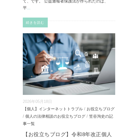
て、です。 公益通報者保護法が作られたのは、
平
...
続きを読む
2026年05月18日
【個人】インターネットトラブル
/
お役立ちブログ
/
個人の法律相談のお役立ちブログ
/
笠谷洵史の記
事一覧
【お役立ちブログ】令和8年改正個人