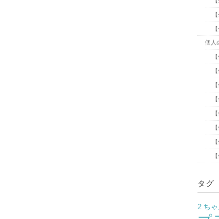
【
【
【
個人
【
【
【
【
【
【
【
【
タグ
2 ち