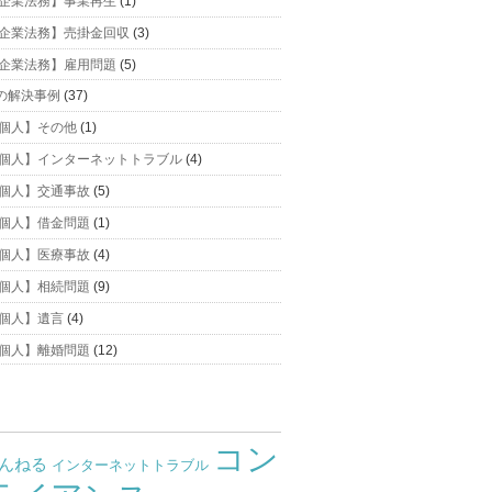
企業法務】事業再生
(1)
企業法務】売掛金回収
(3)
企業法務】雇用問題
(5)
の解決事例
(37)
個人】その他
(1)
個人】インターネットトラブル
(4)
個人】交通事故
(5)
個人】借金問題
(1)
個人】医療事故
(4)
個人】相続問題
(9)
個人】遺言
(4)
個人】離婚問題
(12)
コン
ゃんねる
インターネットトラブル