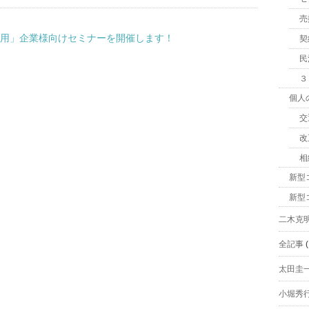
売
使用」企業様向けセミナーを開催します！
契
民
３
個人
交
改
相
新型
新型
二木克
全記事
(
太田圭
小堀秀