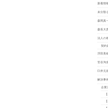
新着情
未分類
(
森岡真
森長大
法人の
契約
浮田美
笠谷洵
臼井元
解決事
企業
【
【