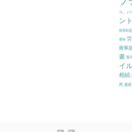
プ
ス、ハ
ン
措置制
労
通報
療事
書
寄
イ
相続
死
遺産