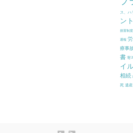
プ
ス、ハ
ン
措置制
労
通報
療事
書
寄
イ
相続
死
遺産