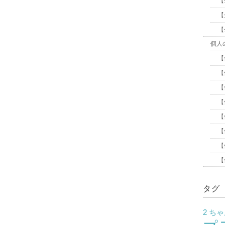
【
【
【
個人
【
【
【
【
【
【
【
【
タグ
2 ち