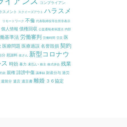
ライアンス
コンプライアン
ハラスメ
ラスメント
スクイーズアウト
ト
不倫
リモートワーク
代表取締役等住所非表示
債権回収
個人情報
度
公益通報者保護法
内部
労働審判
働基準法
医
労働時間
労災
契約
故
医療問題
医療過誤
名誉毀損
新型コロナウ
与分
慰謝料
改ざん
ルス
残業
時効
暴力
未払い
株主
株式併合
誹謗中傷
親権
財産分与
過労
約款
議事録
離婚
３６協定
遺留分
遺言
遺言書