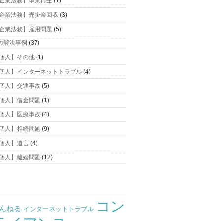
企業法務】事業再生
(1)
企業法務】売掛金回収
(3)
企業法務】雇用問題
(5)
の解決事例
(37)
個人】その他
(1)
個人】インターネットトラブル
(4)
個人】交通事故
(5)
個人】借金問題
(1)
個人】医療事故
(4)
個人】相続問題
(9)
個人】遺言
(4)
個人】離婚問題
(12)
コン
ゃんねる
インターネットトラブル