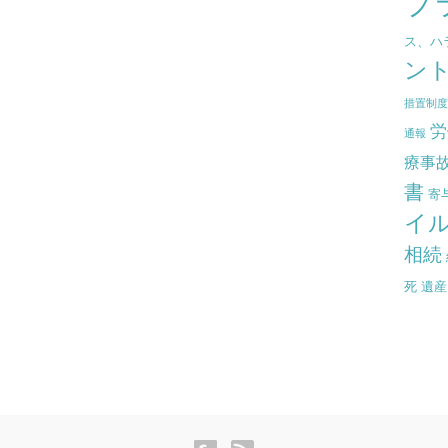
プ
ス、ハ
ン
措置制
労
通報
療事
書
寄
イ
相続
死
遺産