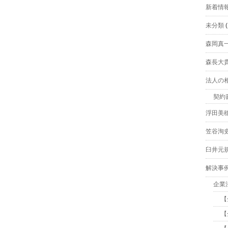
新着情
未分類
(
森岡真
森長大
法人の
契約
浮田美
笠谷洵
臼井元
解決事
企業
【
【