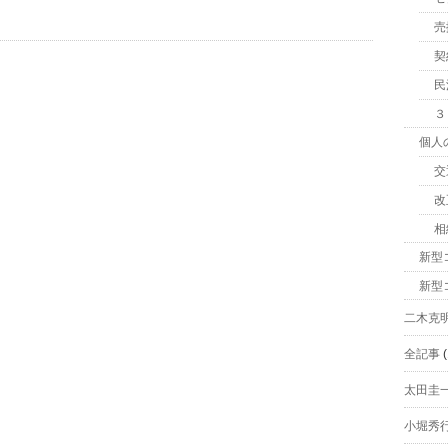
売
契
民
３
個人
交
改
相
新型
新型
二木克
全記事
(
太田圭
小堀秀