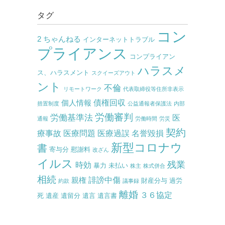
タグ
コン
2 ちゃんねる
インターネットトラブル
プライアンス
コンプライアン
ハラスメ
ス、ハラスメント
スクイーズアウト
ント
不倫
リモートワーク
代表取締役等住所非表示
債権回収
個人情報
措置制度
公益通報者保護法
内部
労働審判
労働基準法
医
通報
労働時間
労災
契約
療事故
医療問題
医療過誤
名誉毀損
新型コロナウ
書
寄与分
慰謝料
改ざん
イルス
残業
時効
暴力
未払い
株主
株式併合
相続
誹謗中傷
親権
財産分与
過労
約款
議事録
離婚
３６協定
死
遺産
遺留分
遺言
遺言書