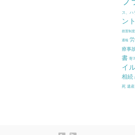
プ
ス、ハ
ン
措置制
労
通報
療事
書
寄
イ
相続
死
遺産