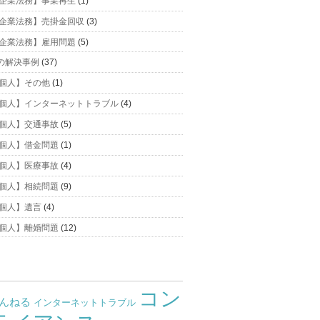
企業法務】事業再生
(1)
企業法務】売掛金回収
(3)
企業法務】雇用問題
(5)
の解決事例
(37)
個人】その他
(1)
個人】インターネットトラブル
(4)
個人】交通事故
(5)
個人】借金問題
(1)
個人】医療事故
(4)
個人】相続問題
(9)
個人】遺言
(4)
個人】離婚問題
(12)
コン
ゃんねる
インターネットトラブル