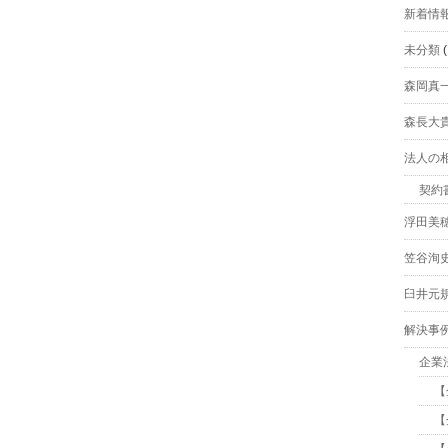
新着情
未分類
(
森岡真
森長大
法人の
契約
浮田美
笠谷洵
臼井元
解決事
企業
【
【