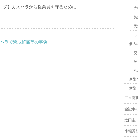
ログ】カスハラから従業員を守るために
売
契
民
３
クハラで懲戒解雇等の事例
個人
交
改
相
新型
新型
二木克
全記事
(
太田圭
小堀秀