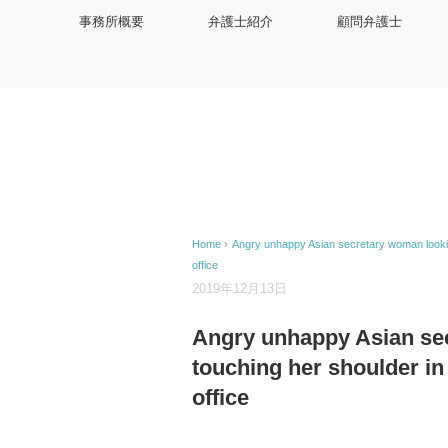
事務所概要
弁護士紹介
顧問弁護士
Home
›
Angry unhappy Asian secretary woman lookin
office
2019年12月13日
Angry unhappy Asian se
touching her shoulder i
office