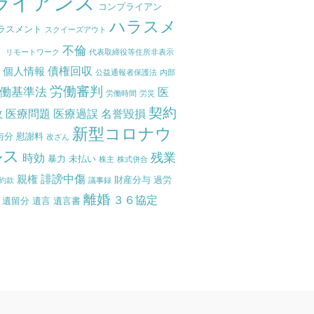
ライアンス
コンプライアン
ハラスメ
ラスメント
スクイーズアウト
ト
不倫
リモートワーク
代表取締役等住所非表示
債権回収
個人情報
度
公益通報者保護法
内部
労働審判
働基準法
医
労働時間
労災
契約
故
医療問題
医療過誤
名誉毀損
新型コロナウ
与分
慰謝料
改ざん
ルス
残業
時効
暴力
未払い
株主
株式併合
誹謗中傷
親権
財産分与
過労
約款
議事録
離婚
３６協定
遺留分
遺言
遺言書