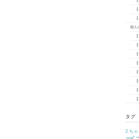
【
【
【
個人
【
【
【
【
【
【
【
【
タグ
2 ち