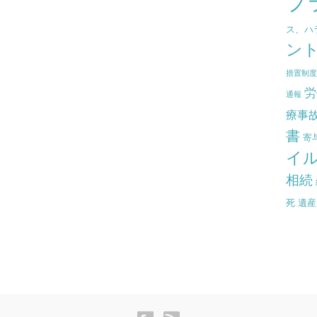
プ
ス、ハ
ン
措置制
労
通報
療事
書
寄
イ
相続
死
遺産