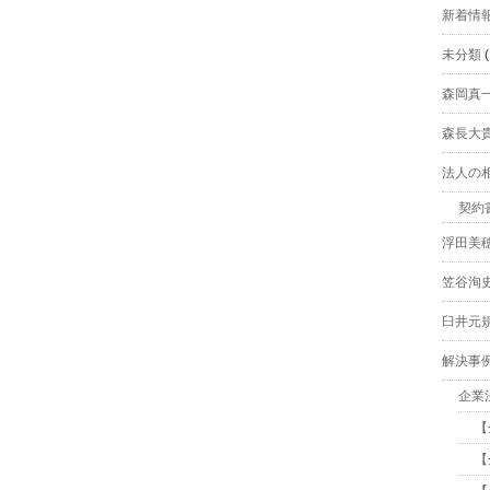
新着情
未分類
(
森岡真
森長大
法人の
契約
浮田美
笠谷洵
臼井元
解決事
企業
【
【