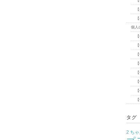
【
【
【
個人
【
【
【
【
【
【
【
【
タグ
2 ち