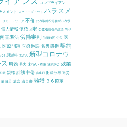
ライアンス
コンプライアン
ハラスメ
ラスメント
スクイーズアウト
ト
不倫
リモートワーク
代表取締役等住所非表示
債権回収
個人情報
度
公益通報者保護法
内部
労働審判
働基準法
医
労働時間
労災
契約
故
医療問題
医療過誤
名誉毀損
新型コロナウ
与分
慰謝料
改ざん
ルス
残業
時効
暴力
未払い
株主
株式併合
誹謗中傷
親権
財産分与
過労
約款
議事録
離婚
３６協定
遺留分
遺言
遺言書