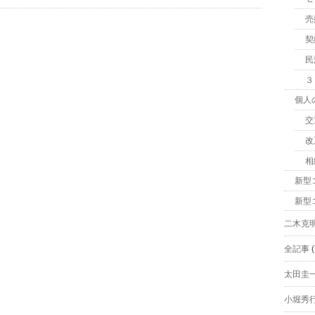
売
契
民
３
個人
交
改
相
新型
新型
二木克
全記事
(
太田圭
小堀秀