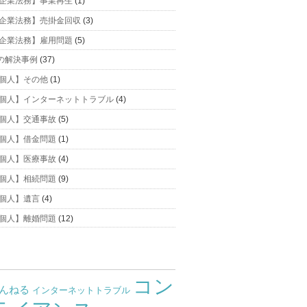
企業法務】事業再生
(1)
企業法務】売掛金回収
(3)
企業法務】雇用問題
(5)
の解決事例
(37)
個人】その他
(1)
個人】インターネットトラブル
(4)
個人】交通事故
(5)
個人】借金問題
(1)
個人】医療事故
(4)
個人】相続問題
(9)
個人】遺言
(4)
個人】離婚問題
(12)
コン
ゃんねる
インターネットトラブル