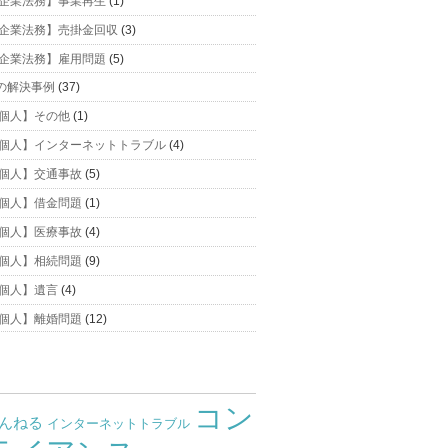
企業法務】事業再生
(1)
企業法務】売掛金回収
(3)
企業法務】雇用問題
(5)
の解決事例
(37)
個人】その他
(1)
個人】インターネットトラブル
(4)
個人】交通事故
(5)
個人】借金問題
(1)
個人】医療事故
(4)
個人】相続問題
(9)
個人】遺言
(4)
個人】離婚問題
(12)
コン
ゃんねる
インターネットトラブル