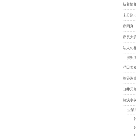
新着情
未分類
(
森岡真
森長大
法人の
契約
浮田美
笠谷洵
臼井元
解決事
企業
【
【