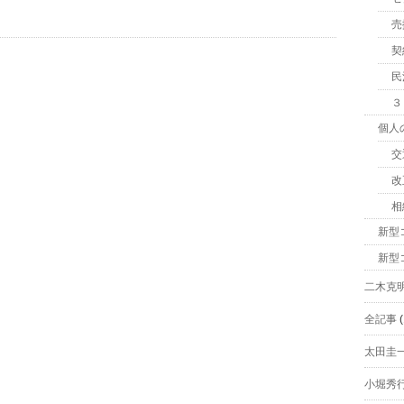
売
契
民
３
個人
交
改
相
新型
新型
二木克
全記事
(
太田圭
小堀秀