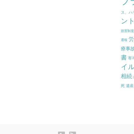
プ
ス、ハ
ン
措置制
労
通報
療事
書
寄
イ
相続
死
遺産