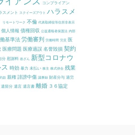
ライアンス
コンプライアン
ハラスメ
ラスメント
スクイーズアウト
ト
不倫
リモートワーク
代表取締役等住所非表示
債権回収
個人情報
度
公益通報者保護法
内部
労働審判
働基準法
医
労働時間
労災
契約
故
医療問題
医療過誤
名誉毀損
新型コロナウ
与分
慰謝料
改ざん
ルス
残業
時効
暴力
未払い
株主
株式併合
誹謗中傷
親権
財産分与
過労
約款
議事録
離婚
３６協定
遺留分
遺言
遺言書