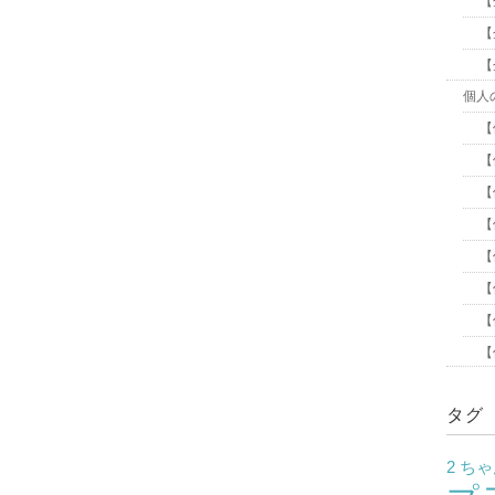
【
【
【
個人
【
【
【
【
【
【
【
【
タグ
2 ち