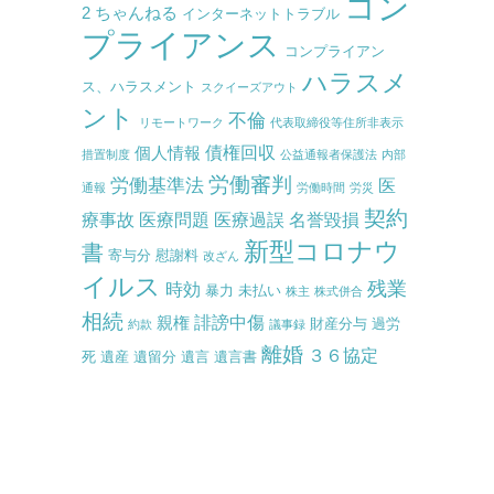
コン
2 ちゃんねる
インターネットトラブル
プライアンス
コンプライアン
ハラスメ
ス、ハラスメント
スクイーズアウト
ント
不倫
リモートワーク
代表取締役等住所非表示
債権回収
個人情報
措置制度
公益通報者保護法
内部
労働審判
労働基準法
医
通報
労働時間
労災
契約
療事故
医療問題
医療過誤
名誉毀損
新型コロナウ
書
寄与分
慰謝料
改ざん
イルス
残業
時効
暴力
未払い
株主
株式併合
相続
誹謗中傷
親権
財産分与
過労
約款
議事録
離婚
３６協定
死
遺産
遺留分
遺言
遺言書