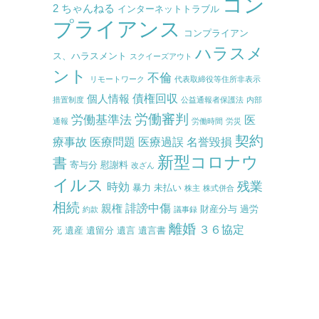
コン
2 ちゃんねる
インターネットトラブル
プライアンス
コンプライアン
ハラスメ
ス、ハラスメント
スクイーズアウト
ント
不倫
リモートワーク
代表取締役等住所非表示
債権回収
個人情報
措置制度
公益通報者保護法
内部
労働審判
労働基準法
医
通報
労働時間
労災
契約
療事故
医療問題
医療過誤
名誉毀損
新型コロナウ
書
寄与分
慰謝料
改ざん
イルス
残業
時効
暴力
未払い
株主
株式併合
相続
誹謗中傷
親権
財産分与
過労
約款
議事録
離婚
３６協定
死
遺産
遺留分
遺言
遺言書