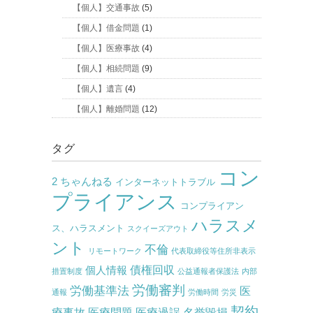
【個人】交通事故
(5)
【個人】借金問題
(1)
【個人】医療事故
(4)
【個人】相続問題
(9)
【個人】遺言
(4)
【個人】離婚問題
(12)
タグ
コン
2 ちゃんねる
インターネットトラブル
プライアンス
コンプライアン
ハラスメ
ス、ハラスメント
スクイーズアウト
ント
不倫
リモートワーク
代表取締役等住所非表示
債権回収
個人情報
措置制度
公益通報者保護法
内部
労働審判
労働基準法
医
通報
労働時間
労災
契約
療事故
医療問題
医療過誤
名誉毀損