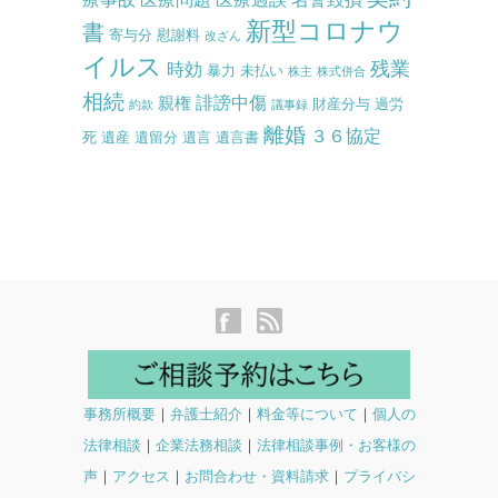
新型コロナウ
書
寄与分
慰謝料
改ざん
イルス
残業
時効
暴力
未払い
株主
株式併合
相続
誹謗中傷
親権
財産分与
過労
約款
議事録
離婚
３６協定
死
遺産
遺留分
遺言
遺言書
事務所概要
｜
弁護士紹介
｜
料金等について
｜
個人の
法律相談
｜
企業法務相談
｜
法律相談事例・お客様の
声
｜
アクセス
｜
お問合わせ・資料請求
｜
プライバシ