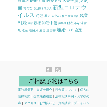
契約
療事故
医療問題
医療過誤
名誉毀損
新型コロナウ
書
寄与分
慰謝料
改ざん
イルス
残業
時効
暴力
未払い
株主
株式併合
相続
誹謗中傷
親権
財産分与
過労
約款
議事録
離婚
３６協定
死
遺産
遺留分
遺言
遺言書
事務所概要
｜
弁護士紹介
｜
料金等について
｜
個人の
法律相談
｜
企業法務相談
｜
法律相談事例・お客様の
声
｜
アクセス
｜
お問合わせ・資料請求
｜
プライバシ