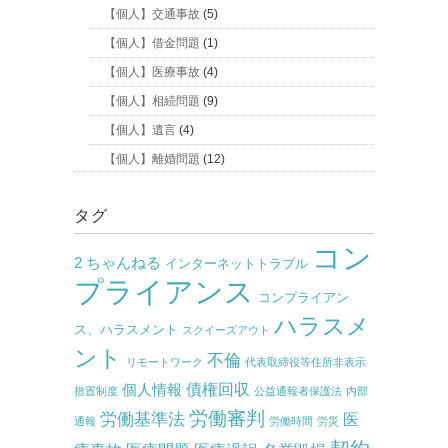
【個人】交通事故
(5)
【個人】借金問題
(1)
【個人】医療事故
(4)
【個人】相続問題
(9)
【個人】遺言
(4)
【個人】離婚問題
(12)
タグ
コン
2 ちゃんねる
インターネットトラブル
プライアンス
コンプライアン
ハラスメ
ス、ハラスメント
スクイーズアウト
ント
不倫
リモートワーク
代表取締役等住所非表示
債権回収
個人情報
措置制度
公益通報者保護法
内部
労働審判
労働基準法
医
通報
労働時間
労災