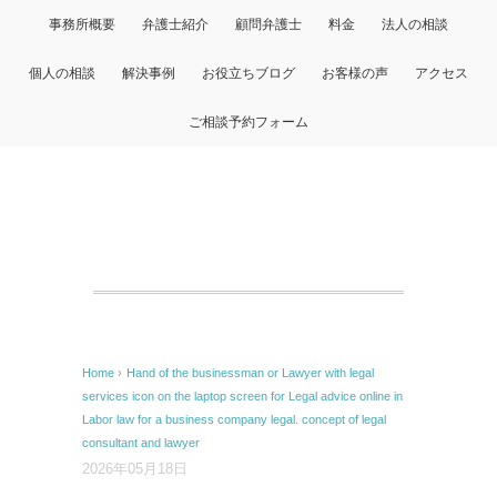
事務所概要
弁護士紹介
顧問弁護士
料金
法人の相談
個人の相談
解決事例
お役立ちブログ
お客様の声
アクセス
ご相談予約フォーム
Home
›
Hand of the businessman or Lawyer with legal
services icon on the laptop screen for Legal advice online in
Labor law for a business company legal. concept of legal
consultant and lawyer
2026年05月18日