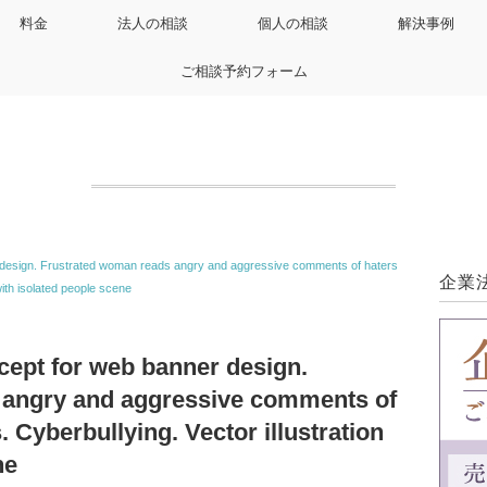
料金
法人の相談
個人の相談
解決事例
ご相談予約フォーム
r design. Frustrated woman reads angry and aggressive comments of haters
企業
with isolated people scene
cept for web banner design.
 angry and aggressive comments of
. Cyberbullying. Vector illustration
ne