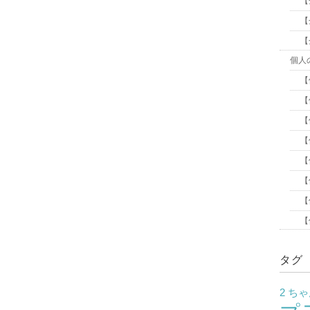
【
【
【
個人
【
【
【
【
【
【
【
【
タグ
2 ち