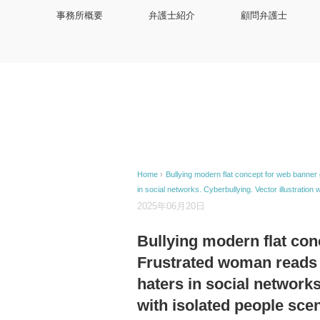
事務所概要
弁護士紹介
顧問弁護士
Home
›
Bullying modern flat concept for web banne
in social networks. Cyberbullying. Vector illustration 
2025年06月20日
Bullying modern flat con
Frustrated woman reads
haters in social networks
with isolated people sce