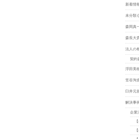
新着情
未分類
(
森岡真
森長大
法人の
契約
浮田美
笠谷洵
臼井元
解決事
企業
【
【