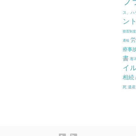
プ
ス、ハ
ン
措置制
労
通報
療事
書
寄
イ
相続
死
遺産