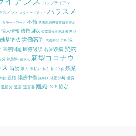
ライアンス
コンプライアン
ハラスメ
ラスメント
スクイーズアウト
ト
不倫
リモートワーク
代表取締役等住所非表示
債権回収
個人情報
度
公益通報者保護法
内部
労働審判
働基準法
医
労働時間
労災
契約
故
医療問題
医療過誤
名誉毀損
新型コロナウ
与分
慰謝料
改ざん
ルス
残業
時効
暴力
未払い
株主
株式併合
誹謗中傷
親権
財産分与
過労
約款
議事録
離婚
３６協定
遺留分
遺言
遺言書