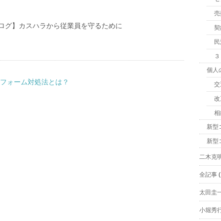
売
ログ】カスハラから従業員を守るために
契
民
３
個人
トフォーム対処法とは？
交
改
相
新型
新型
二木克
全記事
(
太田圭
小堀秀