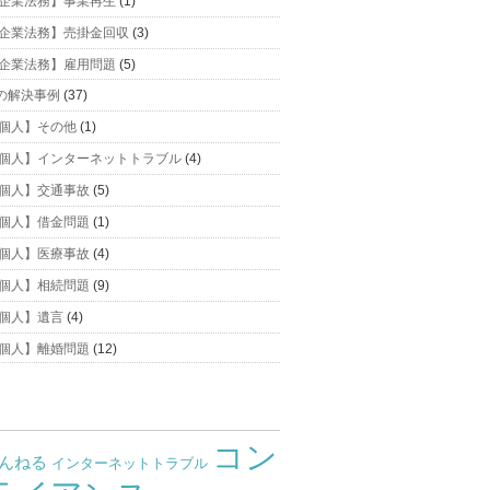
企業法務】事業再生
(1)
企業法務】売掛金回収
(3)
企業法務】雇用問題
(5)
の解決事例
(37)
個人】その他
(1)
個人】インターネットトラブル
(4)
個人】交通事故
(5)
個人】借金問題
(1)
個人】医療事故
(4)
個人】相続問題
(9)
個人】遺言
(4)
個人】離婚問題
(12)
コン
ゃんねる
インターネットトラブル