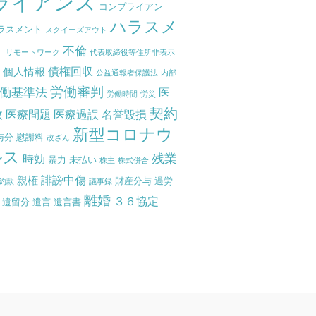
ライアンス
コンプライアン
ハラスメ
ラスメント
スクイーズアウト
ト
不倫
リモートワーク
代表取締役等住所非表示
債権回収
個人情報
度
公益通報者保護法
内部
労働審判
働基準法
医
労働時間
労災
契約
故
医療問題
医療過誤
名誉毀損
新型コロナウ
与分
慰謝料
改ざん
ルス
残業
時効
暴力
未払い
株主
株式併合
誹謗中傷
親権
財産分与
過労
約款
議事録
離婚
３６協定
遺留分
遺言
遺言書