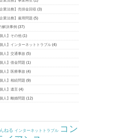
企業法務】事業再生
(1)
企業法務】売掛金回収
(3)
企業法務】雇用問題
(5)
の解決事例
(37)
個人】その他
(1)
個人】インターネットトラブル
(4)
個人】交通事故
(5)
個人】借金問題
(1)
個人】医療事故
(4)
個人】相続問題
(9)
個人】遺言
(4)
個人】離婚問題
(12)
コン
ゃんねる
インターネットトラブル