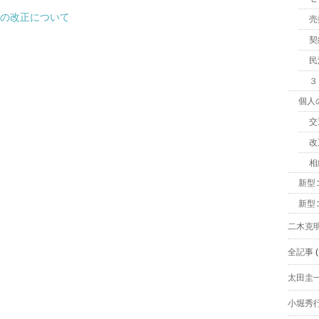
法の改正について
売
契
民
３
個人
交
改
相
新型
新型
二木克
全記事
(
太田圭
小堀秀