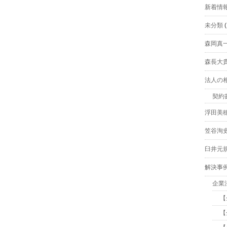
新着情
未分類
(
森岡真
森長大
法人の
契約
浮田美
笠谷洵
臼井元
解決事
企業
【
【