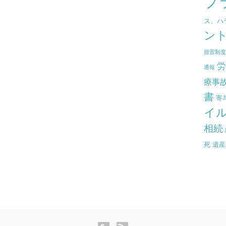
プ
ス、ハ
ン
措置制
労
通報
療事
書
寄
イ
相続
死
遺産