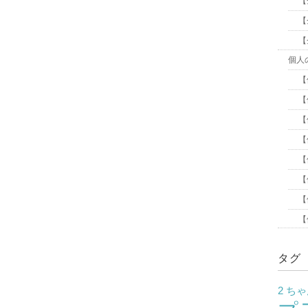
【
【
【
個人
【
【
【
【
【
【
【
【
タグ
2 ち