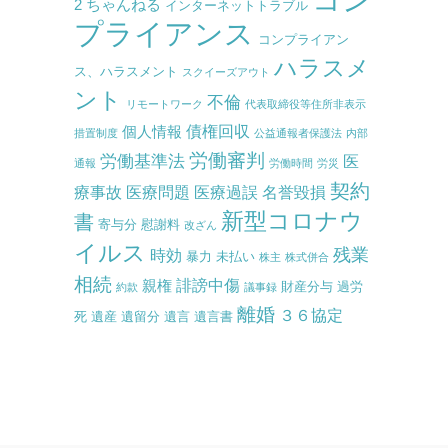
2 ちゃんねる
インターネットトラブル
プライアンス
コンプライアン
ハラスメ
ス、ハラスメント
スクイーズアウト
ント
不倫
リモートワーク
代表取締役等住所非表示
債権回収
個人情報
措置制度
公益通報者保護法
内部
労働審判
労働基準法
医
通報
労働時間
労災
契約
療事故
医療問題
医療過誤
名誉毀損
新型コロナウ
書
寄与分
慰謝料
改ざん
イルス
残業
時効
暴力
未払い
株主
株式併合
相続
誹謗中傷
親権
財産分与
過労
約款
議事録
離婚
３６協定
死
遺産
遺留分
遺言
遺言書