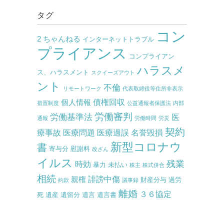
タグ
コン
2 ちゃんねる
インターネットトラブル
プライアンス
コンプライアン
ハラスメ
ス、ハラスメント
スクイーズアウト
ント
不倫
リモートワーク
代表取締役等住所非表示
債権回収
個人情報
措置制度
公益通報者保護法
内部
労働審判
労働基準法
医
通報
労働時間
労災
契約
療事故
医療問題
医療過誤
名誉毀損
新型コロナウ
書
寄与分
慰謝料
改ざん
イルス
残業
時効
暴力
未払い
株主
株式併合
相続
誹謗中傷
親権
財産分与
過労
約款
議事録
離婚
３６協定
死
遺産
遺留分
遺言
遺言書