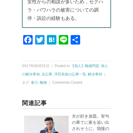
女性からの相談が多いため，セクハ
ラ・パワハラの被害についての調
停・訴訟の経験もある。
Facebook
Twitter
Hatena
Line
共
有
2017年06月01日 ｜ Posted in
【個人】離婚問題
,
個人
の解決事例
,
全記事
,
浮田美穂の記事一覧
,
解決事例
｜
タグ:
暴力
,
離婚
｜
Comments Closed
関連記事
夫が好き放題。挙句
の果てに家を追い出
されそうに。我慢の