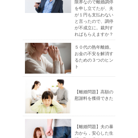
限界なので離婚調停
を申し立てたが、夫
が１円も支払わない
と言ったので、調停
が不成立に。裁判す
ればもらえますか？
５０代の熟年離婚。
お金の不安を解消す
るための３つのヒン
ト
【離婚問題】高額の
慰謝料を獲得できた
【離婚問題】夫の暴
力から，安心した生