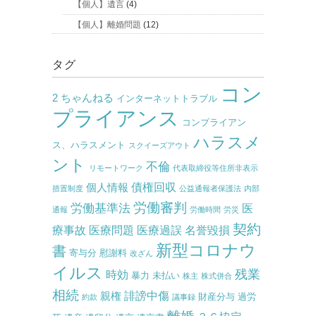
【個人】遺言
(4)
【個人】離婚問題
(12)
タグ
コン
2 ちゃんねる
インターネットトラブル
プライアンス
コンプライアン
ハラスメ
ス、ハラスメント
スクイーズアウト
ント
不倫
リモートワーク
代表取締役等住所非表示
債権回収
個人情報
措置制度
公益通報者保護法
内部
労働審判
労働基準法
医
通報
労働時間
労災
契約
療事故
医療問題
医療過誤
名誉毀損
新型コロナウ
書
寄与分
慰謝料
改ざん
イルス
残業
時効
暴力
未払い
株主
株式併合
相続
誹謗中傷
親権
財産分与
過労
約款
議事録