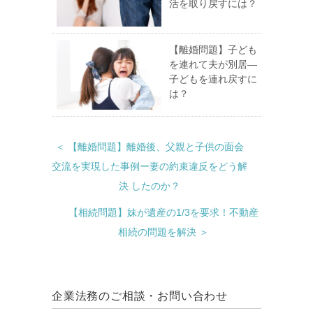
活を取り戻すには？
【離婚問題】子ども
を連れて夫が別居―
子どもを連れ戻すに
は？
＜ 【離婚問題】離婚後、父親と子供の面会
交流を実現した事例ー妻の約束違反をどう解
決 したのか？
【相続問題】妹が遺産の1/3を要求！不動産
相続の問題を解決 ＞
企業法務のご相談・お問い合わせ