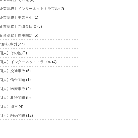
企業法務】インターネットトラブル
(2)
企業法務】事業再生
(1)
企業法務】売掛金回収
(3)
企業法務】雇用問題
(5)
の解決事例
(37)
個人】その他
(1)
個人】インターネットトラブル
(4)
個人】交通事故
(5)
個人】借金問題
(1)
個人】医療事故
(4)
個人】相続問題
(9)
個人】遺言
(4)
個人】離婚問題
(12)