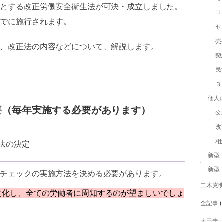
とする改正労働安全衛生法が可決・成立しました。
コ
でに施行されます。
セ
売
、改正法の内容などについて、解説します。
契
民
３
個人
要（毎年実施する必要があります）
交
改
相
法の決定
新型
新型
チェックの実施方法を決める必要があります。
二木克
文化し、全ての労働者に周知するのが望ましいでしょ
全記事
(
太田圭