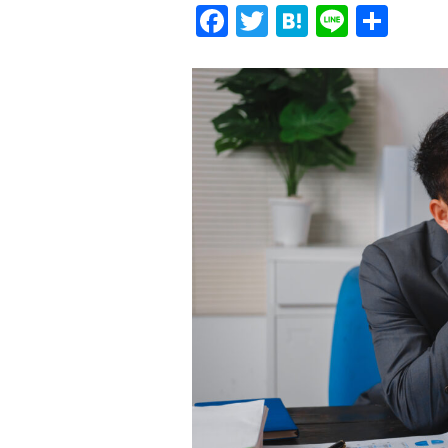
Facebook
Twitter
Hatena
Line
共
有