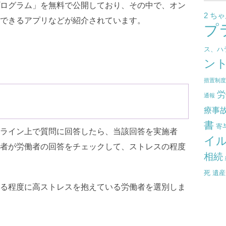
ログラム」を無料で公開しており、その中で、オン
2 ち
できるアプリなどが紹介されています。
プ
ス、ハ
ン
措置制
労
通報
療事
書
寄
ライン上で質問に回答したら、当該回答を実施者
イ
者が労働者の回答をチェックして、ストレスの程度
相続
死
遺産
る程度に高ストレスを抱えている労働者を選別しま