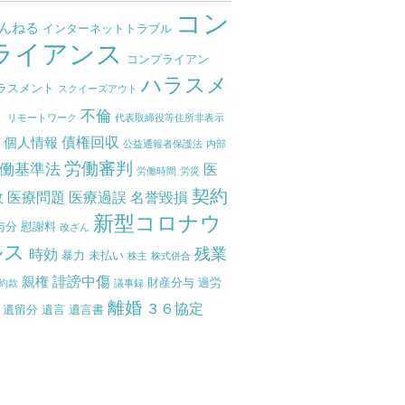
コン
ゃんねる
インターネットトラブル
ライアンス
コンプライアン
ハラスメ
ラスメント
スクイーズアウト
ト
不倫
リモートワーク
代表取締役等住所非表示
債権回収
個人情報
度
公益通報者保護法
内部
労働審判
働基準法
医
労働時間
労災
契約
故
医療問題
医療過誤
名誉毀損
新型コロナウ
与分
慰謝料
改ざん
ルス
残業
時効
暴力
未払い
株主
株式併合
誹謗中傷
親権
財産分与
過労
約款
議事録
離婚
３６協定
遺留分
遺言
遺言書