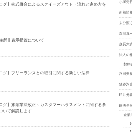
小堀秀
ログ】株式併合によるスクイーズアウト・流れと進め方を
新着情
未分類
(
森岡真
住所非表示措置について
森長大
法人の
契約
ログ】フリーランスとの取引に関する新しい法律
浮田美
笠谷洵
臼井元
ログ】旅館業法改正～カスタマーハラスメントに関する条
解決事
ついて解説します
企業
【