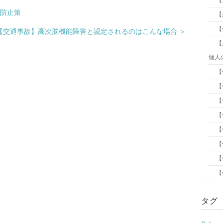
【
ラ防止策
【
【
【交通事故】高次脳機能障害と認定されるのはこんな場合 ＞
【
個人
【
【
【
【
【
【
【
【
タグ