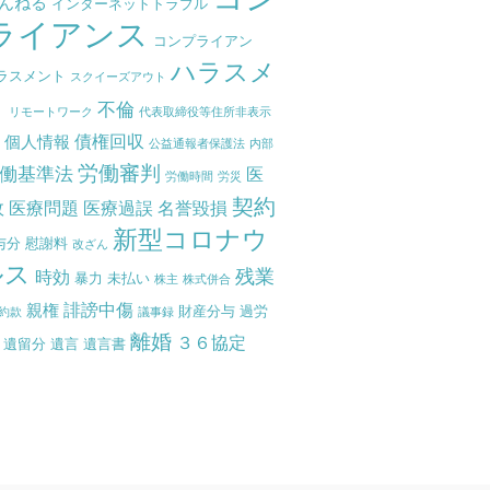
ゃんねる
インターネットトラブル
ライアンス
コンプライアン
ハラスメ
ラスメント
スクイーズアウト
ト
不倫
リモートワーク
代表取締役等住所非表示
債権回収
個人情報
度
公益通報者保護法
内部
労働審判
働基準法
医
労働時間
労災
契約
故
医療問題
医療過誤
名誉毀損
新型コロナウ
与分
慰謝料
改ざん
ルス
残業
時効
暴力
未払い
株主
株式併合
誹謗中傷
親権
財産分与
過労
約款
議事録
離婚
３６協定
遺留分
遺言
遺言書