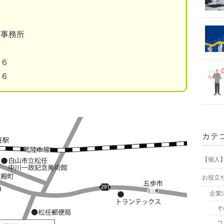
山事務所
行
４６
５６
カテ
【個人
お役立
企業
そ
コ