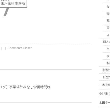
セ
売
契
民
３
個人
｜ ｜
Comments Closed
交
改
相
新型
新型
二木克
ログ】事業場外みなし労働時間制
全記事
(
太田圭