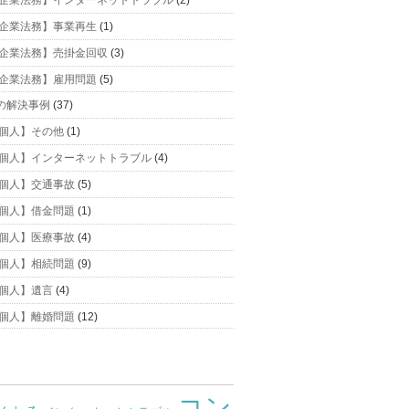
企業法務】インターネットトラブル
(2)
企業法務】事業再生
(1)
企業法務】売掛金回収
(3)
企業法務】雇用問題
(5)
の解決事例
(37)
個人】その他
(1)
個人】インターネットトラブル
(4)
個人】交通事故
(5)
個人】借金問題
(1)
個人】医療事故
(4)
個人】相続問題
(9)
個人】遺言
(4)
個人】離婚問題
(12)
コン