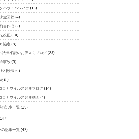
クハラ・パワハラ
(18)
掛金回収
(4)
約書作成
(2)
法改正
(10)
６協定
(8)
の法律相談のお役立ちブログ
(23)
通事故
(5)
正相続法
(6)
続
(5)
コロナウイルス関連ブログ
(14)
コロナウイルス関連動画
(4)
明の記事一覧
(15)
147)
一の記事一覧
(42)