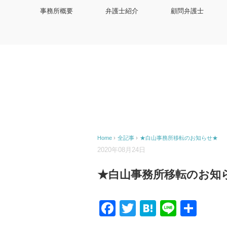
事務所概要
弁護士紹介
顧問弁護士
Home
›
全記事
›
★白山事務所移転のお知らせ★
2020年08月24日
★白山事務所移転のお知
Facebook
Twitter
Hatena
Line
共
有