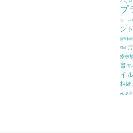
2 ち
プ
ス、ハ
ン
措置制
労
通報
療事
書
寄
イ
相続
死
遺産