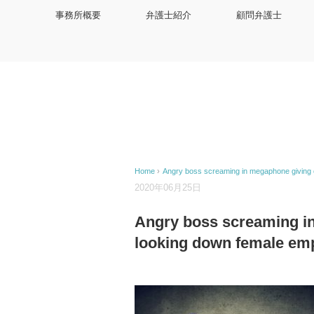
事務所概要
弁護士紹介
顧問弁護士
Home
›
Angry boss screaming in megaphone giving 
2020年06月25日
Angry boss screaming in
looking down female em