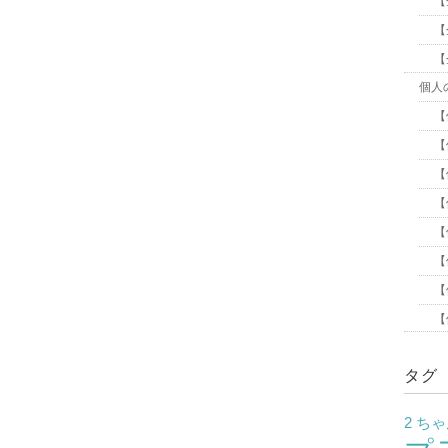
【
【
【
個人
【
【
【
【
【
【
【
【
タグ
2 ち