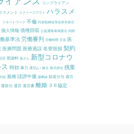
ライアンス
コンプライアン
ハラスメ
ラスメント
スクイーズアウト
ト
不倫
リモートワーク
代表取締役等住所非表示
債権回収
個人情報
度
公益通報者保護法
内部
労働審判
働基準法
医
労働時間
労災
契約
故
医療問題
医療過誤
名誉毀損
新型コロナウ
与分
慰謝料
改ざん
ルス
残業
時効
暴力
未払い
株主
株式併合
誹謗中傷
親権
財産分与
過労
約款
議事録
離婚
３６協定
遺留分
遺言
遺言書