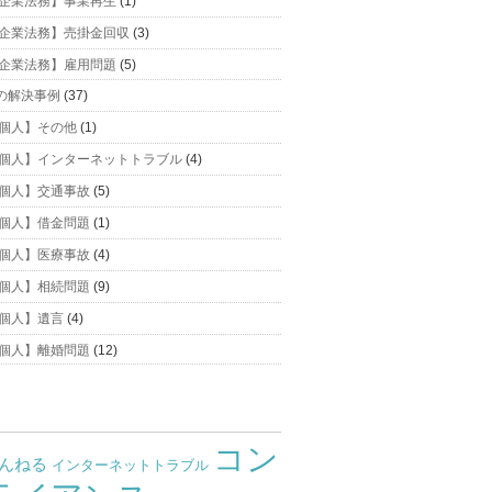
企業法務】事業再生
(1)
企業法務】売掛金回収
(3)
企業法務】雇用問題
(5)
の解決事例
(37)
個人】その他
(1)
個人】インターネットトラブル
(4)
個人】交通事故
(5)
個人】借金問題
(1)
個人】医療事故
(4)
個人】相続問題
(9)
個人】遺言
(4)
個人】離婚問題
(12)
コン
ゃんねる
インターネットトラブル