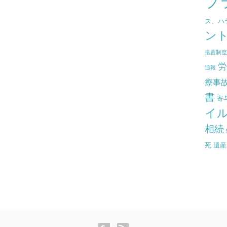
プ
ス、ハ
ン
措置制
労
通報
療事
書
寄
イ
相続
死
遺産