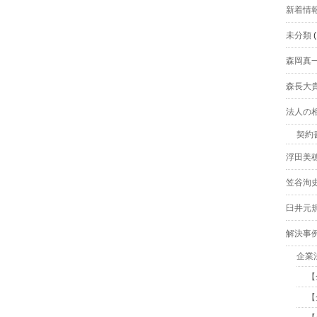
新着情
未分類
(
森岡真
森長大
法人の
契約
浮田美
笠谷洵
臼井元
解決事
企業
【
【