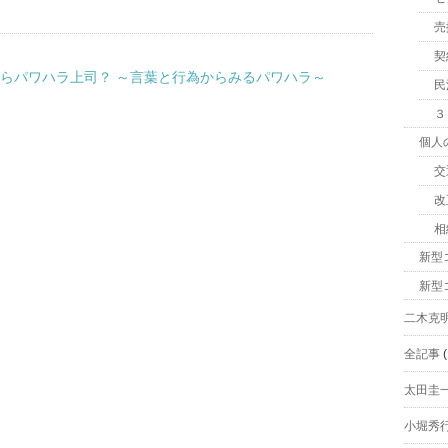
売
契
だらパワハラ上司？ ～言葉と行為からみるパワハラ～
民
３
個人
交
改
相
新型
新型
二木克
全記事
(
太田圭
小堀秀