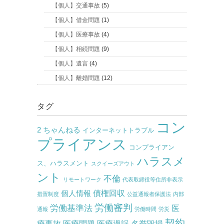
【個人】交通事故
(5)
【個人】借金問題
(1)
【個人】医療事故
(4)
【個人】相続問題
(9)
【個人】遺言
(4)
【個人】離婚問題
(12)
タグ
コン
2 ちゃんねる
インターネットトラブル
プライアンス
コンプライアン
ハラスメ
ス、ハラスメント
スクイーズアウト
ント
不倫
リモートワーク
代表取締役等住所非表示
債権回収
個人情報
措置制度
公益通報者保護法
内部
労働審判
労働基準法
医
通報
労働時間
労災
契約
療事故
医療問題
医療過誤
名誉毀損