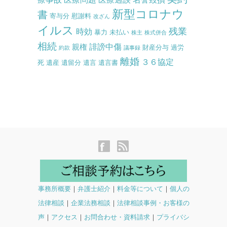
新型コロナウ
書
寄与分
慰謝料
改ざん
イルス
残業
時効
暴力
未払い
株主
株式併合
相続
誹謗中傷
親権
財産分与
過労
約款
議事録
離婚
３６協定
死
遺産
遺留分
遺言
遺言書
事務所概要
｜
弁護士紹介
｜
料金等について
｜
個人の
法律相談
｜
企業法務相談
｜
法律相談事例・お客様の
声
｜
アクセス
｜
お問合わせ・資料請求
｜
プライバシ