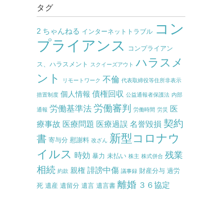
タグ
コン
2 ちゃんねる
インターネットトラブル
プライアンス
コンプライアン
ハラスメ
ス、ハラスメント
スクイーズアウト
ント
不倫
リモートワーク
代表取締役等住所非表示
債権回収
個人情報
措置制度
公益通報者保護法
内部
労働審判
労働基準法
医
通報
労働時間
労災
契約
療事故
医療問題
医療過誤
名誉毀損
新型コロナウ
書
寄与分
慰謝料
改ざん
イルス
残業
時効
暴力
未払い
株主
株式併合
相続
誹謗中傷
親権
財産分与
過労
約款
議事録
離婚
３６協定
死
遺産
遺留分
遺言
遺言書