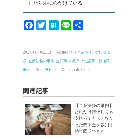
した対応に心がけている。
Facebook
Twitter
Hatena
Line
共
有
2019年04月25日 ｜ Posted in
【企業法務】売掛金回
収
,
企業法務の事例
,
全記事
,
小堀秀行の記事一覧
,
解決
事例
｜ タグ:
未払い
｜
Comments Closed
関連記事
【企業法務の事例】
どれだけ請求しても
支払ってもらえなか
った売掛金を裁判手
続で回収できた！