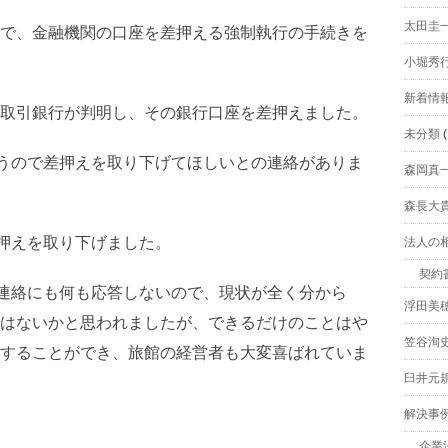
太田圭
で、金融機関の口座を差押える強制執行の手続きを
小堀秀
新着情
取引銀行が判明し、その銀行口座を差押えました。
未分類
(
うので差押えを取り下げてほしいとの連絡がありま
森岡真
森長大
押えを取り下げました。
法人の
契約
連絡にも何も応答しないので、現状が全く分から
浮田美
はないかと思われましたが、できるだけのことはや
笠谷洵
することができ、旅館の経営者も大変喜ばれていま
臼井元
解決事
企業