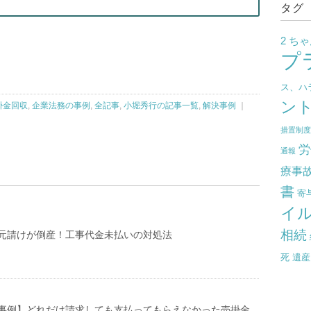
タグ
2 ち
プ
ス、ハ
ン
掛金回収
,
企業法務の事例
,
全記事
,
小堀秀行の記事一覧
,
解決事例
｜
措置制
労
通報
療事
書
寄
イ
相続
元請けが倒産！工事代金未払いの対処法
死
遺産
事例】どれだけ請求しても支払ってもらえなかった売掛金