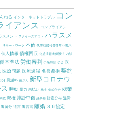
コン
ゃんねる
インターネットトラブル
ライアンス
コンプライアン
ハラスメ
ラスメント
スクイーズアウト
ト
不倫
リモートワーク
代表取締役等住所非表示
債権回収
個人情報
度
公益通報者保護法
内部
労働審判
働基準法
医
労働時間
労災
契約
故
医療問題
医療過誤
名誉毀損
新型コロナウ
与分
慰謝料
改ざん
ルス
残業
時効
暴力
未払い
株主
株式併合
誹謗中傷
親権
財産分与
過労
約款
議事録
離婚
３６協定
遺留分
遺言
遺言書