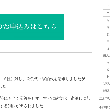
そ
コ
セ
売
契
民
３
個人
交
改
相
、A社に対し、飲食代・宿泊代を請求しましたが、
新型
した。
新型
訟にも全く応答をせず、すぐに飲食代・宿泊代に加
二木克
する判決が出されました。
全記事
(