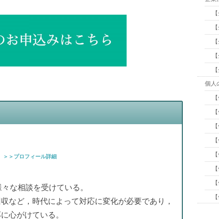
【
【
【
【
【
個人
【
【
【
【
【
行
＞＞プロフィール詳細
【
【
様々な相談を受けている。
【
回収など，時代によって対応に変化が必要であり，
応に心がけている。