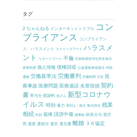
タグ
コン
2 ちゃんねる
インターネットトラブル
プライアンス
コンプライアン
ハラスメ
ス、ハラスメント
スクイーズアウト
ント
不倫
リモートワーク
代表取締役等住所非表示
債権回収
個人情報
措置制度
公益通報者保護法
内部
労働審判
労働基準法
医
通報
労働時間
労災
契約
療事故
医療問題
医療過誤
名誉毀損
新型コロナウ
書
寄与分
慰謝料
改ざん
イルス
残業
時効
暴力
未払い
株主
株式併合
相続
誹謗中傷
親権
財産分与
過労
約款
議事録
離婚
３６協定
死
遺産
遺留分
遺言
遺言書